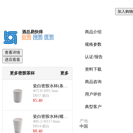
加入购物
预览
酒总易快得
商品介绍
自营
增票
普票
规格参数
查看详情
认证/报告
进店逛逛
资料下载
更多密胺茶杯
更多
商品咨询
瓷白密胺水杯(条纹
Ф72.8×H91.5mm
杯)
用户评价
D017-瓷白
¥
5.40
典型客户
瓷白密胺水杯(螺纹
产地
:
Ф85.2×H117.8mm
杯)
D014-瓷白
中国
¥
8.40