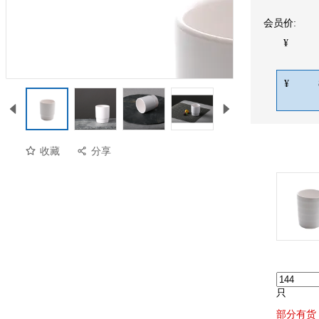
会员价:
¥
¥
收藏
分享
只
部分有货