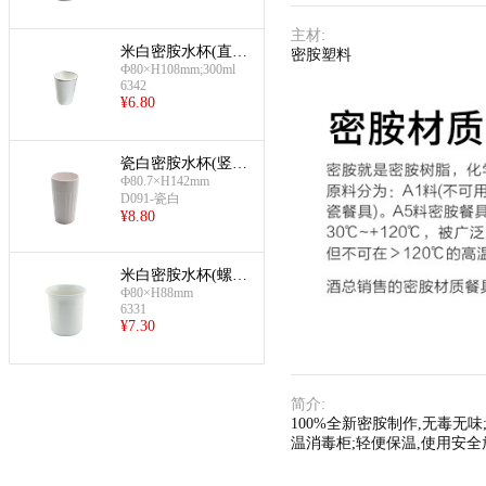
主材
:
米白密胺水杯(直
密胺塑料
Ф80×H108mm;300ml
身)
6342
¥
6.80
瓷白密胺水杯(竖纹
Ф80.7×H142mm
杯)
D091-瓷白
¥
8.80
米白密胺水杯(螺
Ф80×H88mm
纹)
6331
¥
7.30
简介
:
100%全新密胺制作,无毒无味
温消毒柜;轻便保温,使用安全