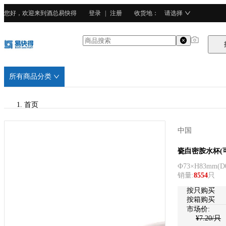
您好，欢迎来到酒总易快得
登录
|
注册
收货地
：
请选择
所有商品分类
首页
/
中国
嘉宝
嘉宝
瓷白密胺水杯(
Ф73×H83mm
(
D
/
销量
:
8554
只
密胺塑料
按只购买
按箱购买
市场价:
¥
7.20
/只