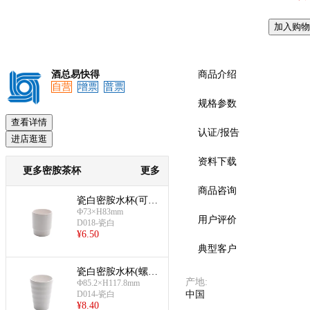
加入购物
预览
酒总易快得
商品介绍
自营
增票
普票
规格参数
查看详情
认证/报告
进店逛逛
资料下载
更多密胺茶杯
更多
商品咨询
瓷白密胺水杯(可叠
Ф73×H83mm
杯)
用户评价
D018-瓷白
¥
6.50
典型客户
瓷白密胺水杯(螺纹
产地
:
Ф85.2×H117.8mm
杯)
D014-瓷白
中国
¥
8.40