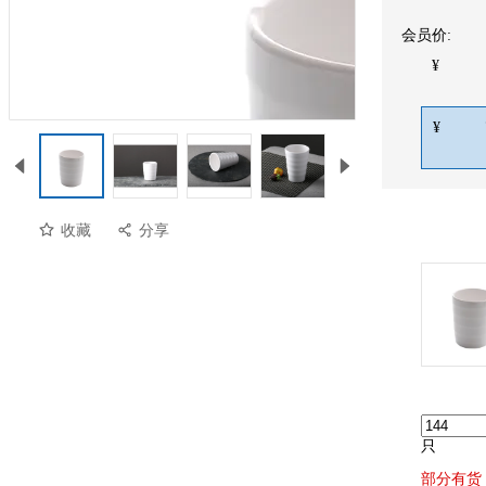
会员价:
¥
¥
收藏
分享
只
部分有货