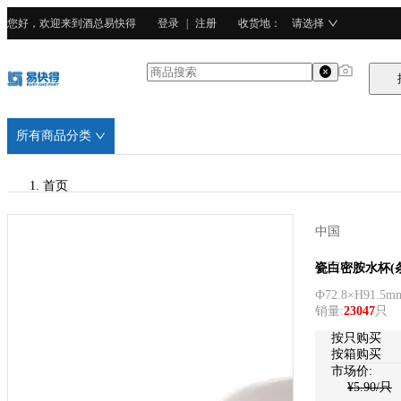
您好，欢迎来到酒总易快得
登录
|
注册
收货地
：
请选择
所有商品分类
首页
/
中国
嘉宝
嘉宝
瓷白密胺水杯(
Ф72.8×H91.5m
/
销量
:
23047
只
密胺塑料
按只购买
按箱购买
市场价:
¥
5.90
/只