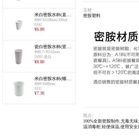
主材
:
米白密胺水杯(直
密胺塑料
Ф80×H108mm;300ml
身)
6342
¥
6.80
瓷白密胺水杯(竖纹
Ф80.7×H142mm
杯)
D091-瓷白
¥
8.80
米白密胺水杯(螺
Ф80×H88mm
纹)
6331
¥
7.30
简介
:
100%全新密胺制作,无毒无味
温消毒柜;轻便保温,使用安全