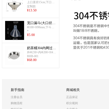
斗/冰漏斗
上口直径15cm;下口直
径5cm
定制款
¥
13.50
宽口漏斗(大口径单
品)
Φ100×H96mm;下斗外
*
Φ26×内Φ24mm
¥
5.00
奶茶桶304内网过滤
漏斗(平底)
外Φ230×内Φ200×H40
BHB-001
mm;总长(含耳)28.5mm
¥
68.00
新手指南
商城相关
注册会员
正品保证
购物流程
积分规则