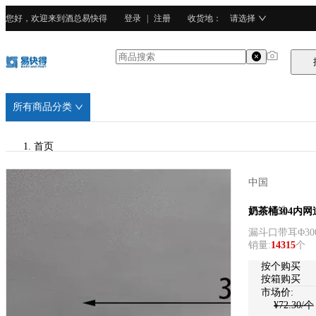
您好，欢迎来到酒总易快得
登录
|
注册
收货地
：
请选择
所有商品分类
首页
/
中国
酒总精选
酒总精选
奶茶桶304内网
漏斗口带耳Φ300
/
销量
:
14315
个
304不锈钢
按个购买
按箱购买
市场价:
¥
72.30
/个