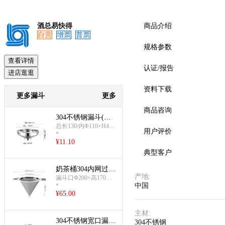
酒总易快得
商品介绍
自营
增票
普票
预览
规格参数
查看详情
认证/报告
进店逛逛
资料下载
更多漏斗
更多
商品咨询
304不锈钢漏斗(小
号)
总长130/内Φ110×H44×
用户评价
*
下口管径38mm;约55g
¥
11.10
典型客户
奶茶桶304内网过滤
产地
:
漏斗(锥形蜂巢款40
漏斗口Φ200×高170m
中国
*
m;漏斗口带耳Φ300mm;
0目)
¥
65.00
下口Φ13mm;蜂巢款400
目304内网
主材
:
304不锈钢宽口漏
304不锈钢