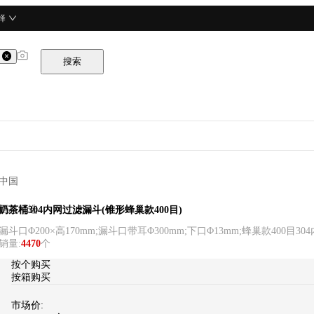
择
搜索
中国
酒总精选
奶茶桶304内网过滤漏斗(锥形蜂巢款400目)
漏斗口Φ200×高170mm;漏斗口带耳Φ300mm;下口Φ13mm;蜂巢款400目30
销量
:
4470
个
按个购买
按箱购买
市场价: