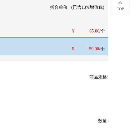
折合单价
(
已含13%增值税
)
TOP
¥
65.00
/个
¥
59.00
/个
商品规格
:
数量
: