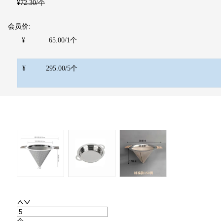
¥
72.30
/个
会员价:
¥
65.00
/
1
个
¥
295.00
/
5
个