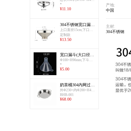
*
下口管径38mm;约55g
产地
:
¥
11.10
中国
304不锈钢宽口漏
主材
:
斗/冰漏斗
上口直径15cm;下口直
304不锈钢
径5cm
定制款
¥
13.50
宽口漏斗(大口径单
品)
Φ100×H96mm;下斗外
*
Φ26×内Φ24mm
¥
5.00
奶茶桶304内网过滤
漏斗(平底)
外Φ230×内Φ200×H40
BHB-001
mm;总长(含耳)28.5mm
¥
68.00