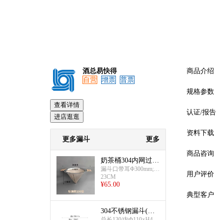
酒总易快得
商品介绍
自营
增票
普票
规格参数
查看详情
认证/报告
进店逛逛
资料下载
更多漏斗
更多
商品咨询
奶茶桶304内网过滤
漏斗(锥形标准款15
漏斗口带耳Φ300mm;漏
用户评价
23CM
斗口Φ230×H170mm;双
0目)
¥
65.00
耳;标准款150目304内
网
典型客户
304不锈钢漏斗(小
预览
号)
总长130/内Φ110×H44×