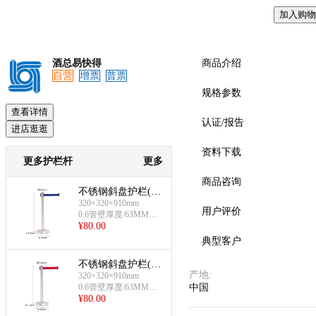
加入购物
预览
酒总易快得
商品介绍
自营
增票
普票
规格参数
查看详情
认证/报告
进店逛逛
资料下载
更多护栏杆
更多
商品咨询
不锈钢斜盘护栏(蓝
320×320×910mm
色绳)
用户评价
0.6管壁厚度/63MM管
¥
80.00
径
典型客户
不锈钢斜盘护栏(红
产地
:
320×320×910mm
色绳)
0.6管壁厚度/63MM管
中国
¥
80.00
径