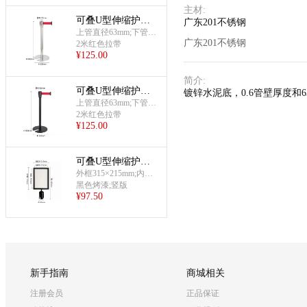
主材
:
可叠U型伸缩护栏
广东201不锈钢
杆(201材质)
上管直径63mm;下管直
广东201不锈钢
径51mm
2米红色拉带
¥
125.00
简介
:
可叠U型伸缩护栏
镀锌水泥底，0.6管壁厚度和6
杆(铸铁烤漆材)
上管直径63mm;下管直
径51mm
2米红色拉带
¥
125.00
可叠U型伸缩护栏
杆(烤漆黑A4插牌)
外框315×215mm;内框2
75×175mm;总长435m
黑色烤漆;竖版
¥
97.50
m;底部直径63mm
新手指南
商城相关
注册会员
正品保证