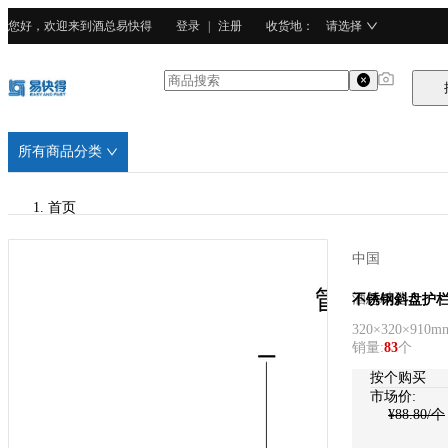
您好，欢迎来到酒总易快得
登录
|
注册
收货地
：
请选择
所有商品分类
首页
/
中国
酒总精选
酒总精选
不锈钢斜盘护栏
320×320×910m
/
销量
:
83
个
广东201不锈钢
按个购买
市场价:
¥
88.80
/个