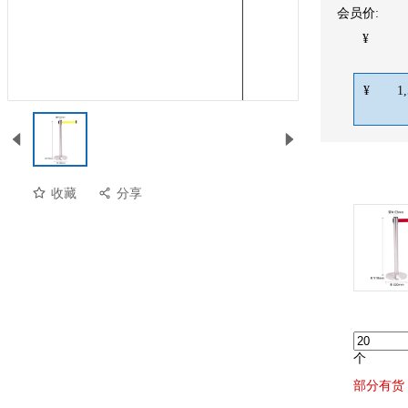
会员价:
¥
¥
1
收藏
分享
个
部分有货