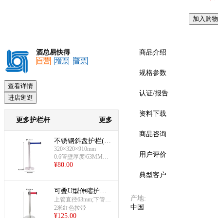
加入购物
预览
酒总易快得
商品介绍
自营
增票
普票
规格参数
查看详情
认证/报告
进店逛逛
资料下载
更多护栏杆
更多
商品咨询
不锈钢斜盘护栏(蓝
320×320×910mm
色绳)
用户评价
0.6管壁厚度/63MM管
¥
80.00
径
典型客户
可叠U型伸缩护栏
产地
:
杆(201材质)
上管直径63mm;下管直
中国
径51mm
2米红色拉带
¥
125.00