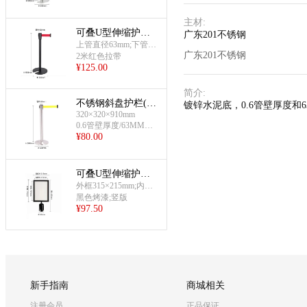
主材
:
可叠U型伸缩护栏
广东201不锈钢
杆(铸铁烤漆材)
上管直径63mm;下管直
广东201不锈钢
径51mm
2米红色拉带
¥
125.00
简介
:
不锈钢斜盘护栏(黄
镀锌水泥底，0.6管壁厚度和6
320×320×910mm
色绳)
0.6管壁厚度/63MM管
¥
80.00
径
可叠U型伸缩护栏
杆(烤漆黑A4插牌)
外框315×215mm;内框2
75×175mm;总长435m
黑色烤漆;竖版
¥
97.50
m;底部直径63mm
新手指南
商城相关
注册会员
正品保证