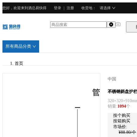
您好，欢迎来到酒总易快得
登录
|
注册
收货地
：
请选择
所有商品分类
首页
/
中国
酒总精选
酒总精选
不锈钢斜盘护栏
320×320×910m
/
销量
:
1094
个
广东201不锈钢
按个购买
按箱购买
市场价:
¥
88.80
/个