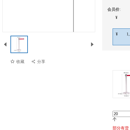
会员价:
¥
¥
1
收藏
分享
个
部分有货