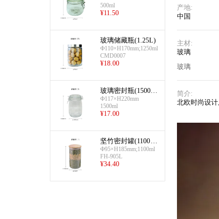
500ml
产地
:
¥
11.50
中国
玻璃储藏瓶(1.25L)
主材
:
Ф110×H170mm;1250ml
玻璃
CMD0007
¥
18.00
玻璃
玻璃密封瓶(1500m
简介
:
l)
Ф117×H220mm
北欧时尚设计
1500ml
¥
17.00
坚竹密封罐(1100m
l)
Ф95×H185mm;1100ml
FH-905L
¥
34.40