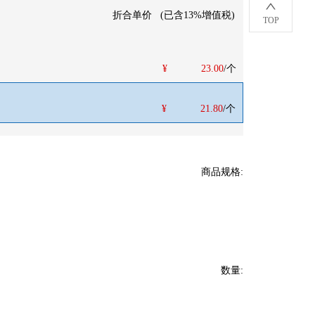
折合单价
(
已含13%增值税
)
TOP
¥
23.00
/个
¥
21.80
/个
商品规格
:
数量
: