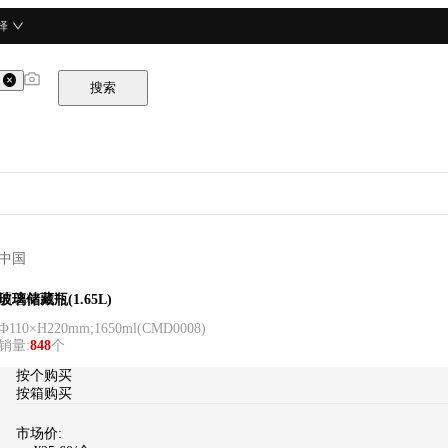
择
搜索
中国
酒总精选
玻璃储藏瓶(1.65L)
Ф110×H220mm;1650ml
(
CMD0008
)
销量
:
848
个
按个购买
按箱购买
市场价: