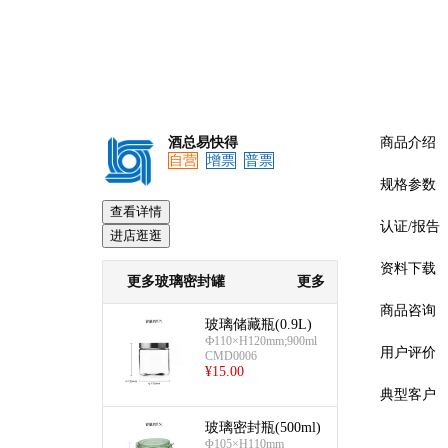
酒总易快得
商品介绍
自营
增票
普票
规格参数
查看详情
认证/报告
进店逛逛
资料下载
更多玻璃密封罐
更多
商品咨询
玻璃储藏瓶(0.9L)
Ф110×H120mm;900ml
用户评价
CMD0006
¥
15.00
典型客户
玻璃密封瓶(500ml)
预览
Φ105×H110mm