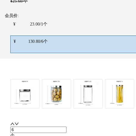
¥
25.60
/个
会员价:
¥
23.00
/
1
个
¥
130.80
/
6
个
个