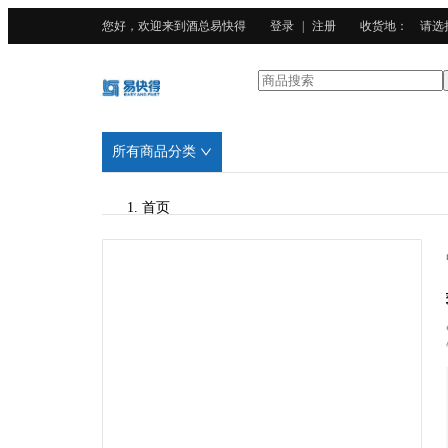
您好，欢迎来到酒总易快得
登录
|
注册
收货地
：
请选
所有商品分类
首页
/
酒总精选
/
玻璃