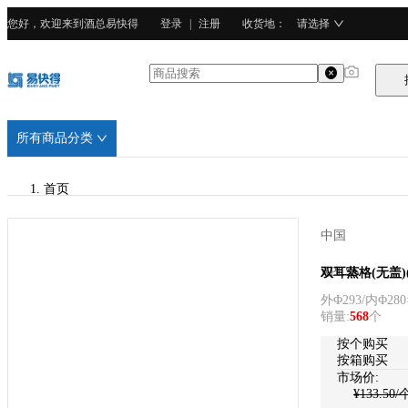
您好，欢迎来到酒总易快得
登录
|
注册
收货地
：
请选择
所有商品分类
首页
/
中国
APLSS
APLSS
双耳蒸格(无盖)(
外Φ293/内Φ280
/
销量
:
568
个
304不锈钢
按个购买
按箱购买
市场价:
¥
133.50
/