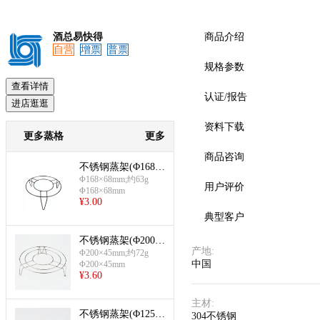
酒总易快得
商品介绍
自营
增票
普票
预览
规格参数
查看详情
认证/报告
进店逛逛
资料下载
更多蒸格
更多
商品咨询
不锈钢蒸架(Φ168×
68mm)
Φ168×68mm;约63g
用户评价
Φ168×68mm
¥
3.00
典型客户
不锈钢蒸架(Φ200×
产地
:
45mm)
Φ200×45mm;约72g
中国
Φ200×45mm
¥
3.60
主材
:
不锈钢蒸架(Φ125×
304不锈钢