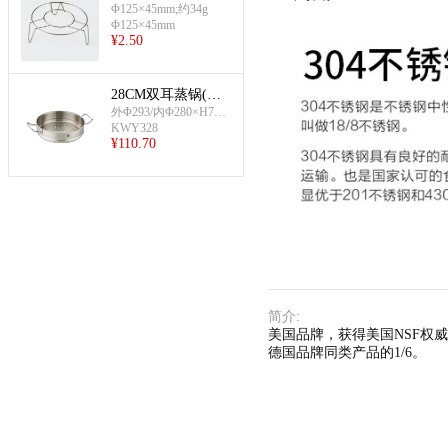
45mm)
Φ125×45mm;约34g
Φ125×45mm
¥
2.50
28CM双耳蒸锅(无
盖)
外Φ293/内Φ280×H76m
m
KWY328
¥
110.70
简介
:
美国品牌，获得美国NSF权威
德国品牌同类产品的1/6。