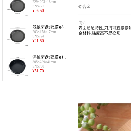
229×203×18mm
寸)
SN5725
铝合金
¥
26.50
简介
:
浅披萨盘(硬膜)(8英
表面超硬特性,刀刃可直接接触
203×178×17mm
寸)
金材料,强度高不易变形
SN5724
¥
21.50
深披萨盘(硬膜)(12
305×289×41mm
英寸)
SN5768
¥
51.70