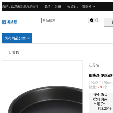
您好，欢迎来到酒总易快得
登录
|
注册
收货地
：
请选择
所有商品分类
首页
/
江苏省
三能
三能
批萨盘(硬膜)(9
229×219×25mm
/
销量
:
5691
个
铝合金
按个购买
按箱购买
市场价:
¥
32.20
/个