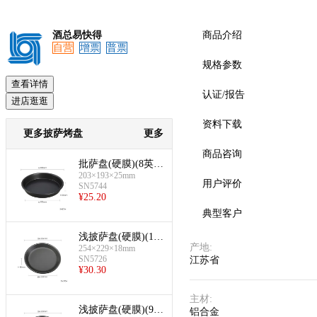
酒总易快得
商品介绍
自营
增票
普票
规格参数
查看详情
认证/报告
进店逛逛
资料下载
更多披萨烤盘
更多
商品咨询
批萨盘(硬膜)(8英
203×193×25mm
寸)
用户评价
SN5744
¥
25.20
典型客户
浅披萨盘(硬膜)(10
产地
:
254×229×18mm
英寸)
SN5726
江苏省
¥
30.30
主材
:
浅披萨盘(硬膜)(9英
铝合金