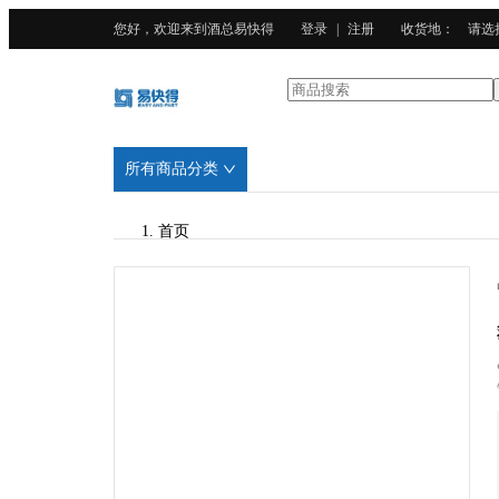
您好，欢迎来到酒总易快得
登录
|
注册
收货地
：
请选
所有商品分类
首页
/
酒总精选
/
广东201不锈钢