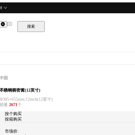
择
搜索
中国
酒总精选
不锈钢柄密篱(12英寸)
Ф305×655mm;12inch
(
12英寸
)
销量
:
2671
个
按个购买
按箱购买
市场价: