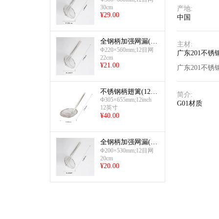
30cm
产地
:
¥
29.00
中国
全钢柄加强网漏(22
主材
:
cm)
Φ220×560mm;12目网
广东201不锈
22cm
¥
21.00
广东201不锈
不锈钢柄翅篱(12英
简介
:
Ф305×655mm;12inch
寸)
G01材质
12英寸
¥
40.00
全钢柄加强网漏(20
cm)
Φ200×530mm;12目网
20cm
¥
20.00