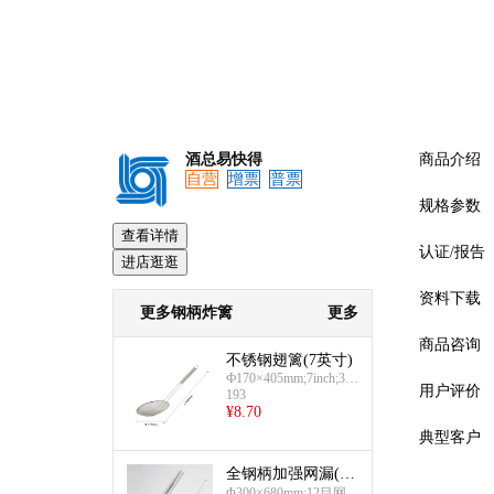
酒总易快得
商品介绍
自营
增票
普票
规格参数
查看详情
认证/报告
进店逛逛
资料下载
更多钢柄炸篱
更多
商品咨询
不锈钢翅篱(7英寸)
Ф170×405mm;7inch;38
用户评价
193
目;孔径约0.45mm
¥
8.70
典型客户
全钢柄加强网漏(30
预览
cm)
Φ300×680mm;12目网