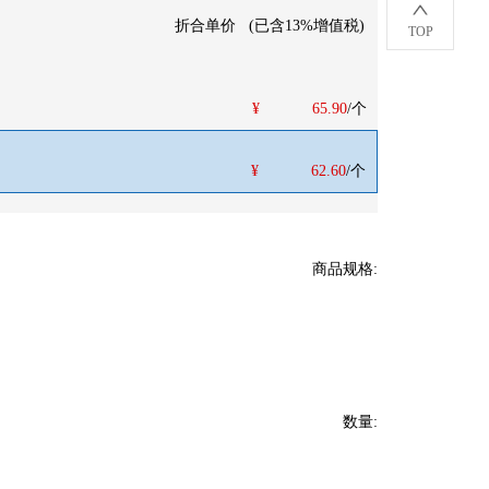
折合单价
(
已含13%增值税
)
TOP
¥
65.90
/个
¥
62.60
/个
商品规格
:
数量
: