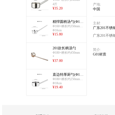
4斤
产地
:
¥
35.20
中国
精悍圆柄汤勺(Φ16c
主材
:
m)
Φ160×柄长约350mm;
广东201不锈
Φ16cm
约307g
¥
15.80
广东201不锈
201款长柄汤勺
简介
:
Ф180×柄长约450mm
G01材质
*
¥
37.00
直边特厚厨勺(Φ18c
m)
Ф180×柄长约250mm;
Φ18cm
小5斤;约527g
¥
19.40