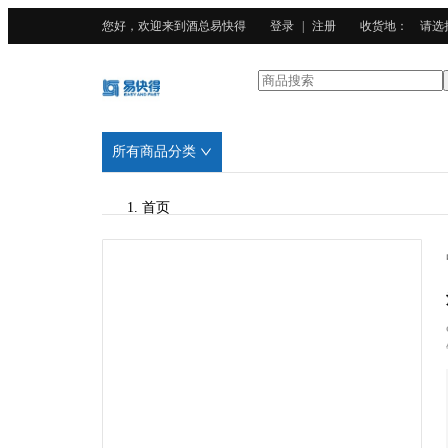
您好，欢迎来到酒总易快得
登录
|
注册
收货地
：
请选
所有商品分类
首页
/
酒总精选
/
广东201不锈钢