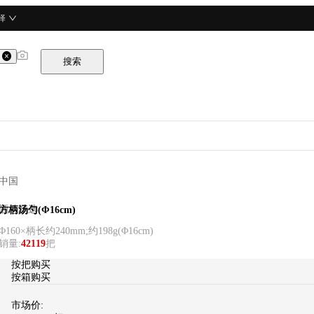
择
搜索
中国
酒总精选
方柄汤勺(Φ16cm)
Φ160×柄长约240mm;约198g
(
Φ16cm
)
销量
:
42119
把
按把购买
按箱购买
市场价: