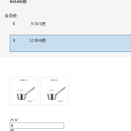
¥
10.60
/把
会员价:
¥
9.50
/
1
把
¥
52.80
/
6
把