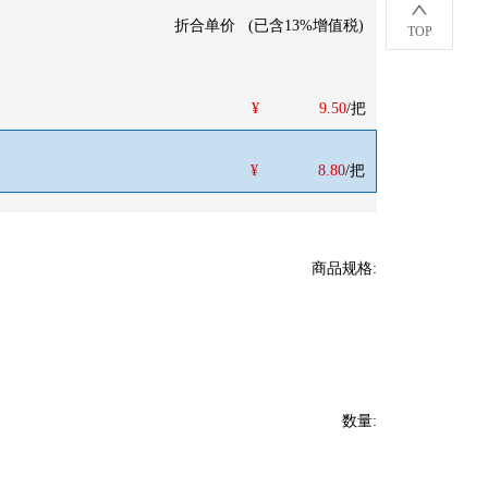
折合单价
(
已含13%增值税
)
TOP
¥
9.50
/把
¥
8.80
/把
商品规格
:
数量
: