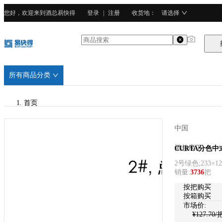
您好，欢迎来到酒总易快得
登录
|
注册
收货地
：
请选择
所有商品分类
首页
/
中国
酒总庖丁
酒总庖丁
CURTA分色中式
2号绿色;233×1
/
销量
:
3736
把
4Cr13不锈钢
按把购买
按箱购买
市场价:
¥
127.70
/