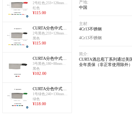
产地
:
刀(2#片刀(红))
2号红色;233×128mm
中国
刃;±5mm;115mm柄
红色
¥
115.00
主材
:
CURTA分色中式片
4Cr13不锈钢
刀(2#片刀(黑))
2号黑色;233×128mm
4Cr13不锈钢
刃;±5mm;115mm柄
黑色
¥
115.00
简介
:
CURTA分色中式片
CURTA酒总庖丁系列通过美
刀(3#片刀(黑))
3号黑色;180×88mm刃;
全年质保（非正常使用除外）；
±5mm;110mm柄
黑色
¥
102.00
CURTA分色中式片
刀(1#片刀(绿))
1号绿色;240×130mm
刃;±5mm;115mm柄
绿色
¥
118.00