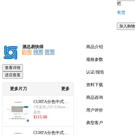
把
有货
加入购物
预览
酒总易快得
商品介绍
自营
增票
普票
规格参数
查看详情
认证/报告
进店逛逛
资料下载
更多片刀
更多
商品咨询
CURTA分色中式片
刀(2#片刀(蓝))
2号蓝色;233×128mm
用户评价
刃;±5mm;115mm柄
蓝色
¥
115.00
典型客户
CURTA分色中式片