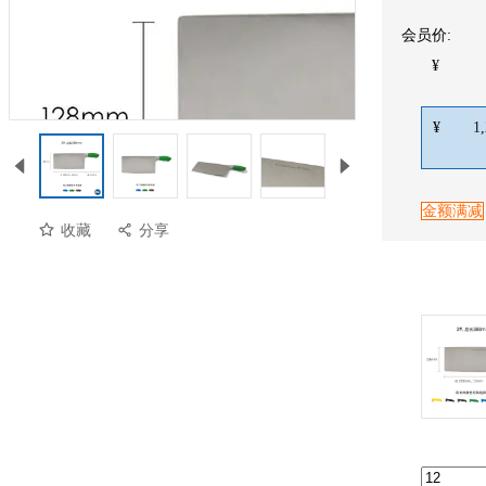
会员价:
¥
¥
1
金额满减
收藏
分享