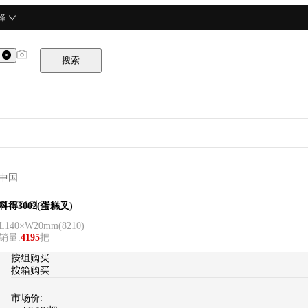
择
搜索
中国
CURTA科得
科得3002(蛋糕叉)
L140×W20mm
(
8210
)
销量
:
4195
把
按
组
购买
按箱购买
市场价: