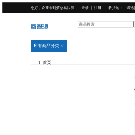
您好，欢迎来到酒总易快得
登录
|
注册
收货地
：
请选
所有商品分类
首页
/
CURTA科得
/
304不锈钢