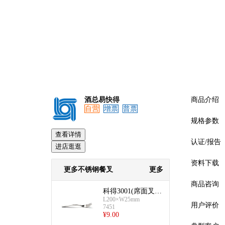
酒总易快得
商品介绍
自营
增票
普票
规格参数
查看详情
认证/报告
进店逛逛
资料下载
更多不锈钢餐叉
更多
商品咨询
科得3001(席面叉/
L200×W25mm
主餐叉)
用户评价
7451
¥
9.00
预览