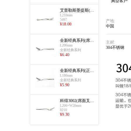
典型客户
艾普勒斯墨提斯(席
L210mm
面叉/主餐叉)
5497
产地
:
¥
18.00
中国
全新经典系列(席面
主材
:
L206mm
叉/主餐叉)
304不锈钢
全新经典系列
¥
6.40
全新经典系列(正餐
L186mm
叉/甜品叉)
全新经典系列
¥
5.90
科得3002(席面叉/
L206×W26mm
主餐叉)
8210
¥
9.30