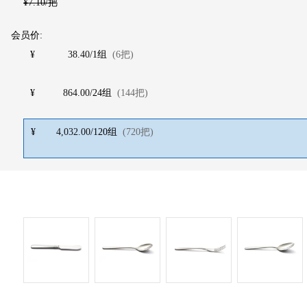
¥
7.10
/把
会员价:
¥
38.40
/
1
组
(
6
把
)
¥
864.00
/
24
组
(
144
把
)
¥
4,032.00
/
120
组
(
720
把
)