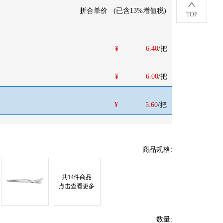
折合单价
(
已含13%增值税
)
TOP
¥
6.40
/把
¥
6.00
/把
¥
5.60
/把
商品规格
:
共
14
件商品
点击查看更多
数量
: