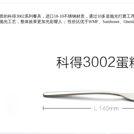
质的科得3002系列餐具，进口18-10不锈钢材质，通过10多道抛光打磨
光工艺，整体效果更加光彩耀人； 性价比优于WMF、Sambonet、Onei