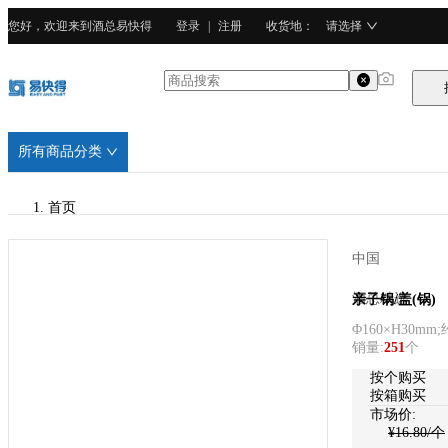
您好，欢迎来到酒总易快得
登录
|
注册
收货地
：
请选择
所有商品分类
首页
/
中国
酒总精选
酒总精选
亲子锅/盖(锅)
Φ160×H30mm;
/
销量
:
251
个
铝合金
按个购买
按箱购买
市场价:
¥
16.80
/个