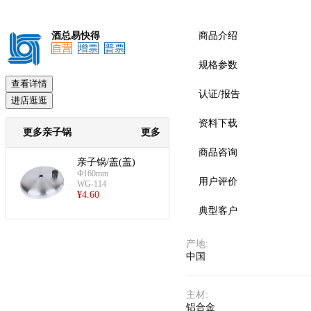
酒总易快得
商品介绍
自营
增票
普票
规格参数
查看详情
认证/报告
进店逛逛
资料下载
更多亲子锅
更多
商品咨询
亲子锅/盖(盖)
Ф160mm
用户评价
WG-114
¥
4.60
典型客户
产地
:
中国
主材
:
铝合金