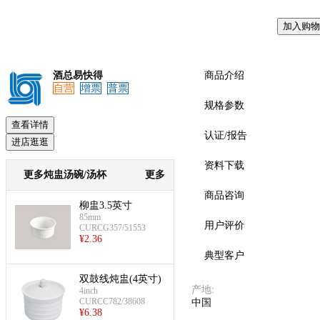
加入购物
酒总易快得
商品介绍
自营
增票
普票
规格参数
查看详情
认证/报告
进店逛逛
资料下载
更多炖盅汤碗/汤杯
更多
商品咨询
柳盅3.5英寸
85mm
用户评价
CURCG357/51553
¥
2.36
典型客户
双鼓线炖盅(4英寸)
产地
:
4inch
CURCC782/38608
中国
¥
6.38