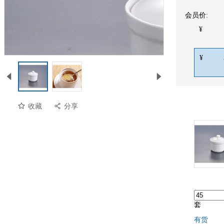
会员价:
¥
¥
收藏
分享
预览
套
有货