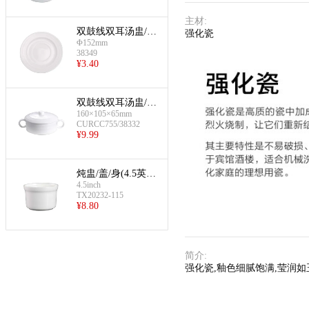
主材
:
双鼓线双耳汤盅/碟
强化瓷
Φ152mm
(汤盅底碟)
38349
¥
3.40
双鼓线双耳汤盅/碟
160×105×65mm
(汤盅)
CURCC755/38332
¥
9.99
炖盅/盖/身(4.5英寸
4.5inch
炖盅身)
TX20232-115
¥
8.80
简介
:
强化瓷,釉色细腻饱满,莹润如