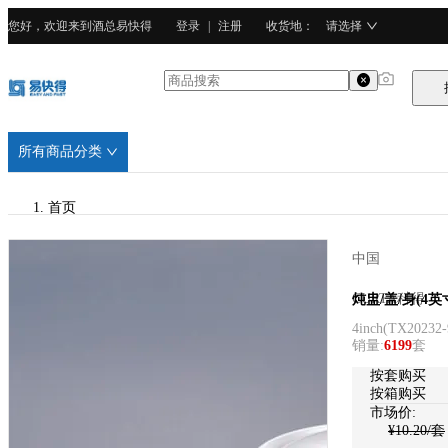
您好，欢迎来到酒总易快得
登录
|
注册
收货地
：
请选择
所有商品分类
首页
/
中国
CURTA科得
CURTA科得
炖盅/盖/身(4英
4inch
(
TX20232-
/
销量
:
6199
套
强化瓷
按套购买
按箱购买
市场价:
¥
10.20
/套