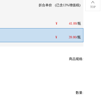
折合单价
(
已含13%增值税
)
TOP
¥
41.00
/瓶
¥
39.80
/瓶
商品规格
:
数量
: