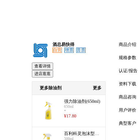
酒总易快得
商品介绍
自营
增票
普票
规格参数
查看详情
认证/报告
进店逛逛
资料下载
更多除油剂
更多
商品咨询
强力除油剂(650ml)
650ml
用户评价
*
¥
17.80
典型客户
百利科灵泡沫型强
预览
500ml
力去油污剂(500ml)