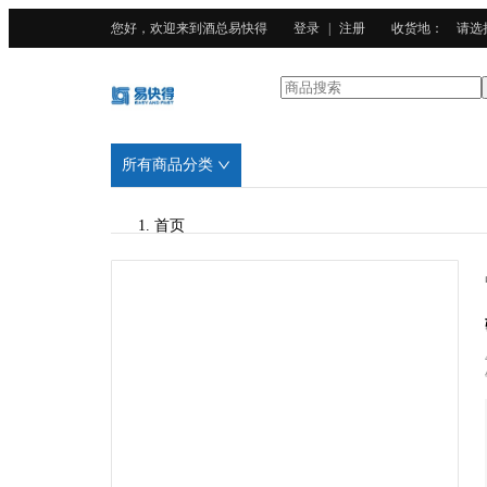
您好，欢迎来到酒总易快得
登录
|
注册
收货地
：
请选
所有商品分类
首页
/
BELIECLEAN百利科灵
/
化学品