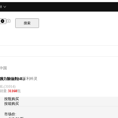
择
搜索
中国
BELIECLEAN百利科灵
强力除油剂(4L)
4L
(
31014
)
销量
:
31160
瓶
按瓶购买
按箱购买
市场价: