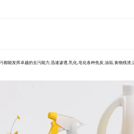
污都能发挥卓越的去污能力;迅速渗透,乳化,皂化各种焦炭,油垢,食物残渣;