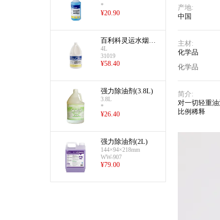
*
产地
:
¥
20.90
中国
百利科灵运水烟罩
主材
:
4L
专用清洁剂(4L)
化学品
31019
¥
58.40
化学品
强力除油剂(3.8L)
简介
:
3.8L
对一切轻重油
*
比例稀释
¥
26.40
强力除油剂(2L)
144×94×218mm
WW-907
¥
79.00