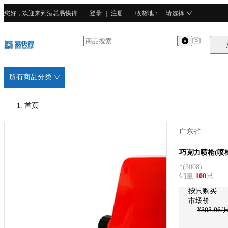
您好，欢迎来到酒总易快得
登录
|
注册
收货地
：
请选择
所有商品分类
首页
/
广东省
TTM
TTM
巧克力喷枪(喷枪
*
(
3008
)
/
销量
:
100
只
PP塑料
按只购买
市场价:
¥
303.96
/