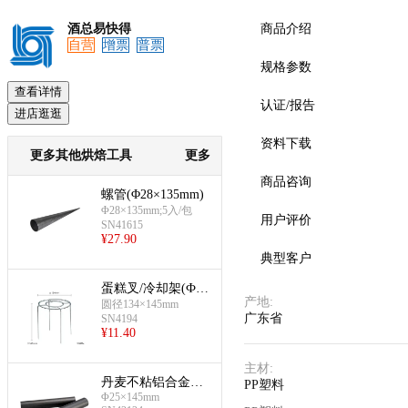
酒总易快得
商品介绍
自营
增票
普票
规格参数
查看详情
认证/报告
进店逛逛
资料下载
更多其他烘焙工具
更多
商品咨询
螺管(Φ28×135mm)
Φ28×135mm;5入/包
用户评价
SN41615
¥
27.90
典型客户
蛋糕叉/冷却架(Ф13
产地
:
4mm)
圆径134×145mm
广东省
SN4194
¥
11.40
主材
:
丹麦不粘铝合金管
PP塑料
(Φ25×145mm)
Φ25×145mm