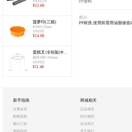
SN42124
PP塑料
¥
12.60
简介
:
菠萝印(三能)
PP材质;使用前需用油脂做
Φ104×33mm
SN4181
¥
14.00
蛋糕叉/冷却架(Ф18
8mm)
圆径188×145mm
SN4193
¥
11.40
新手指南
商城相关
注册会员
正品保证
购物流程
积分规则
银行汇款
企业简介
密码找回
关于我们