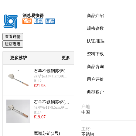
酒总易快得
商品介绍
自营
增票
普票
预览
规格参数
查看详情
认证/报告
进店逛逛
资料下载
更多苏铲
更多
商品咨询
石羊不锈钢苏铲(2
#)
2#;铲头13×11cm;柄长3
用户评价
9cm
B112
¥
21.93
典型客户
石羊不锈钢苏铲(4
产地
:
#)
4#;铲头11×9.5cm;柄长3
中国
6.5cm
B114
¥
19.07
主材
:
鹰嘴苏铲(3号)
不锈钢