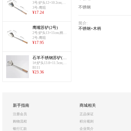
3号;铲头12×10.2cm;柄
不锈钢
长38.5cm
3号-鹰咀
¥
17.24
简介
:
鹰嘴苏铲(2号)
不锈钢+木柄
2号;铲头13×11cm;柄长
39cm
2号-鹰咀
¥
17.95
石羊不锈钢苏铲(1
#)
1#;铲头13.8×11.5cm;柄
B111
长41cm
¥
23.36
新手指南
商城相关
注册会员
正品保证
购物流程
积分规则
银行汇款
企业简介