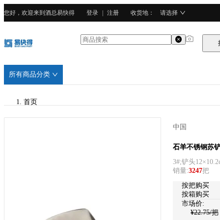
您好，欢迎来到酒总易快得
登录
|
注册
收货地
：
请选择
所有商品分类
首页
/
中国
石羊
石羊
石羊不锈钢苏铲(
3#;铲头12×10.2
/
销量
:
3247
把
不锈钢
按把购买
按箱购买
市场价:
¥
22.75
/把