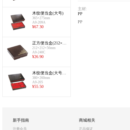
主材
:
木纹便当盒(大号)
PP
365×275mm
PP
A9-209A
¥
67.30
正方便当盒(212×21
2×56mm)
212×212×56mm
A9-240C
¥
26.90
木纹便当盒(大号提
380×260mm
花)
A9-205
¥
55.50
新手指南
商城相关
注册会员
正品保证