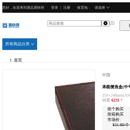
您好，欢迎来到酒总易快得
登录
|
注册
收货地
：
请选择
所有商品分类
首页
/
中国
酒总精选
酒总精选
木纹便当盒(中
310×248mm
(
A9
/
销量
:
6231
个
PP
按个购买
按箱购买
市场价:
¥
31.80
/个