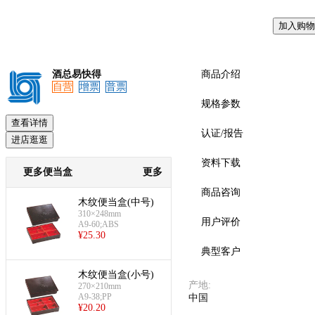
加入购物
酒总易快得
商品介绍
自营
增票
普票
规格参数
查看详情
认证/报告
进店逛逛
资料下载
更多便当盒
更多
商品咨询
木纹便当盒(中号)
310×248mm
用户评价
A9-60;ABS
¥
25.30
典型客户
木纹便当盒(小号)
产地
:
270×210mm
A9-38;PP
中国
¥
20.20