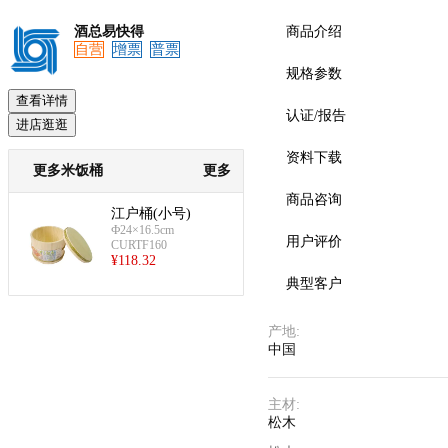
酒总易快得
商品介绍
自营
增票
普票
规格参数
查看详情
认证/报告
进店逛逛
资料下载
更多米饭桶
更多
商品咨询
江户桶(小号)
Ф24×16.5cm
用户评价
CURTF160
¥
118.32
典型客户
产地
:
中国
主材
:
松木