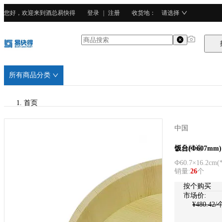
您好，欢迎来到酒总易快得
登录
|
注册
收货地
：
请选择
所有商品分类
首页
/
中国
酒总精选
酒总精选
饭台(Ф607mm)
Ф60.7×16.2cm
(
/
销量
:
26
个
松木
按个购买
市场价:
¥
480.42
/