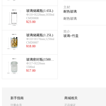
主材
:
玻璃储藏瓶(1.65L)
耐热玻璃
Ф110×H220mm;1650ml
CMD0008
耐热玻璃
¥
23.00
简介
:
玻璃储藏瓶(1.25L)
玻璃+竹盖
Ф110×H170mm;1250ml
CMD0007
¥
18.00
玻璃密封瓶(1500m
l)
Ф117×H220mm
1500ml
¥
17.00
新手指南
商城相关
注册会员
正品保证