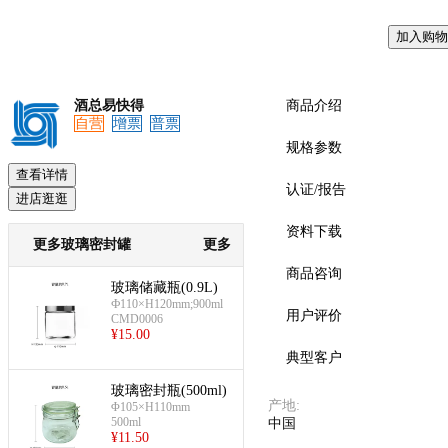
加入购物
预览
酒总易快得
商品介绍
自营
增票
普票
规格参数
查看详情
认证/报告
进店逛逛
资料下载
更多玻璃密封罐
更多
商品咨询
玻璃储藏瓶(0.9L)
Ф110×H120mm;900ml
用户评价
CMD0006
¥
15.00
典型客户
玻璃密封瓶(500ml)
产地
:
Φ105×H110mm
500ml
中国
¥
11.50