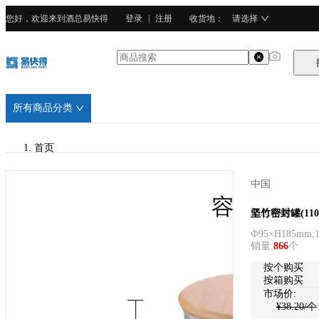
您好，欢迎来到酒总易快得
登录
|
注册
收货地
：
请选择
所有商品分类
首页
/
中国
酒总精选
酒总精选
坚竹密封罐(1100
Ф95×H185mm;1
/
销量
:
866
个
耐热玻璃
按个购买
按箱购买
市场价:
¥
38.20
/个