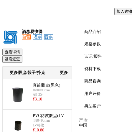
加入购物
酒总易快得
商品介绍
自营
增票
普票
规格参数
查看详情
认证/报告
进店逛逛
资料下载
更多骰盅/骰子/扑克
更多
商品咨询
直筒骰盅(黑色)
Ф80×98mm
用户评价
A9-254
¥
3.10
典型客户
PVC仿皮骰盅(LV格
产地
:
Ф80×95mm
纹)
LV格纹
中国
¥
10.80