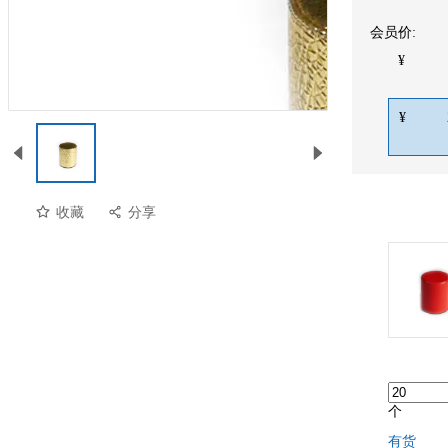
会员价:
¥
¥
收藏
分享
预览
个
有货