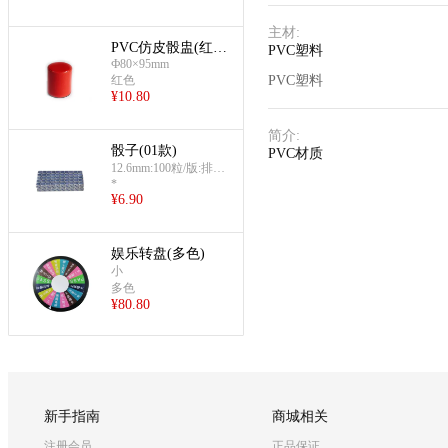
主材
:
PVC仿皮骰盅(红
PVC塑料
Ф80×95mm
色)
红色
PVC塑料
¥
10.80
简介
:
骰子(01款)
PVC材质
12.6mm:100粒/版:排列
*
整齐
¥
6.90
娱乐转盘(多色)
小
多色
¥
80.80
新手指南
商城相关
注册会员
正品保证