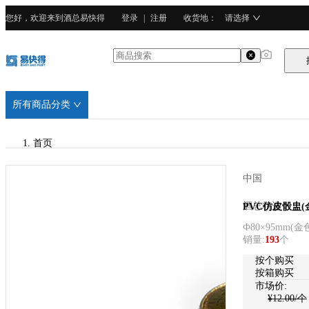
您好，欢迎来到酒总易快得
登录
|
注册
收货地
：
请选择
所有商品分类
首页
/
中国
酒总精选
酒总精选
PVC仿皮骰盅(
Ф80×95mm
(
金
/
销量
:
193
个
PVC塑料
按个购买
按箱购买
市场价:
¥
12.00
/个