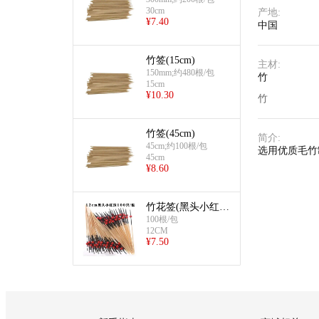
30cm
产地
:
¥
7.40
中国
竹签(15cm)
主材
:
150mm;约480根/包
竹
15cm
¥
10.30
竹
竹签(45cm)
简介
:
45cm;约100根/包
选用优质毛竹
45cm
¥
8.60
竹花签(黑头小红
珠)
100根/包
12CM
¥
7.50