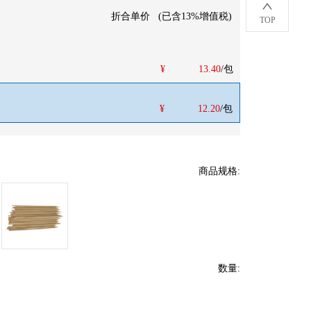
折合单价
(
已含13%增值税
)
TOP
¥
13.40
/包
¥
12.20
/包
商品规格
:
数量
: