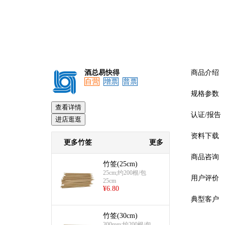
酒总易快得
商品介绍
自营
增票
普票
规格参数
查看详情
预览
认证/报告
进店逛逛
资料下载
更多竹签
更多
商品咨询
竹签(25cm)
25cm;约200根/包
用户评价
25cm
¥
6.80
典型客户
竹签(30cm)
300mm;约200根/包