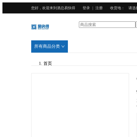
您好，欢迎来到酒总易快得
登录
|
注册
收货地
：
请选
所有商品分类
首页
/
酒总精选
/
竹