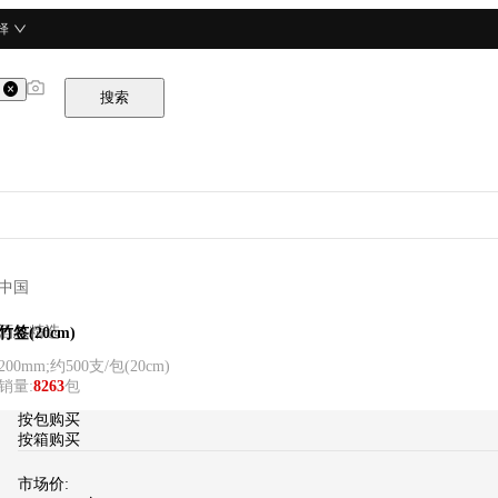
择
搜索
中国
酒总精选
竹签(20cm)
200mm;约500支/包
(
20cm
)
销量
:
8263
包
按包购买
按箱购买
市场价: