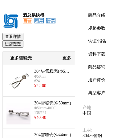
酒总易快得
商品介绍
自营
增票
普票
预览
规格参数
查看详情
认证/报告
进店逛逛
资料下载
更多雪糕壳
更多
商品咨询
304头雪糕壳(Ф50m
m)
Ф50mm
用户评价
#24
¥
22.00
典型客户
304雪糕壳(Ф50mm)
产地
:
Ф50mm/40CC
138/#24
中国
¥
40.40
主材
:
304雪糕壳(Ф44mm)
304不锈钢