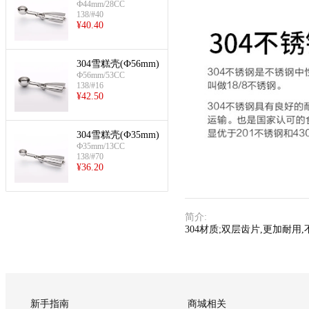
Ф44mm/28CC
138/#40
¥
40.40
304雪糕壳(Ф56mm)
Ф56mm/53CC
138/#16
¥
42.50
304雪糕壳(Ф35mm)
Ф35mm/13CC
138/#70
¥
36.20
简介
:
304材质;双层齿片,更加耐用
新手指南
商城相关