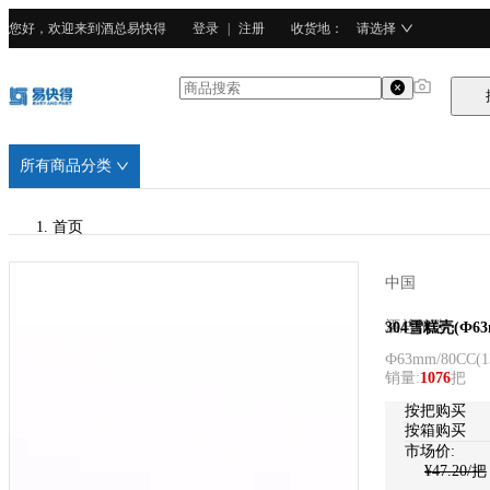
您好，欢迎来到酒总易快得
登录
|
注册
收货地
：
请选择
所有商品分类
首页
/
中国
酒总精选
酒总精选
304雪糕壳(Ф63
Ф63mm/80CC
(
1
/
销量
:
1076
把
304不锈钢
按把购买
按箱购买
市场价:
¥
47.20
/把