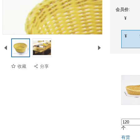
会员价:
¥
¥
收藏
分享
个
有货