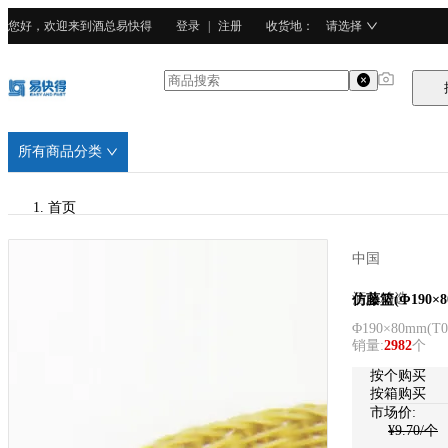
您好，欢迎来到酒总易快得
登录
|
注册
收货地
：
请选择
所有商品分类
首页
/
中国
酒总精选
酒总精选
仿藤篮(Φ190×
Φ190×80mm
(
T0
/
销量
:
2982
个
PP塑料
按个购买
按箱购买
市场价:
¥
9.70
/个