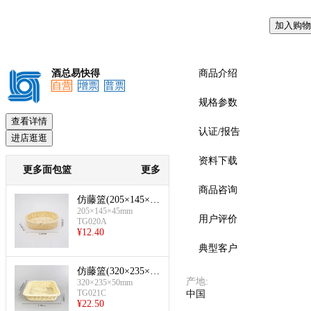
加入购物
预览
酒总易快得
商品介绍
自营
增票
普票
规格参数
查看详情
认证/报告
进店逛逛
资料下载
更多面包篮
更多
商品咨询
仿藤篮(205×145×45
205×145×45mm
mm-椭圆形)
用户评价
TG020A
¥
12.40
典型客户
仿藤篮(320×235×50
产地
:
320×235×50mm
mm-长方形)
TG021C
中国
¥
22.50