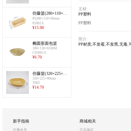
主材
:
仿藤篮(280×110×60
PP塑料
mm-长方形)
约280×110×60mm
PP塑料
81802A
¥
15.00
简介
:
椭圆形面包篮
PP材质;不发霉,不发黑,无毒
180×130×65MM
C03001A
¥
6.70
仿藤篮(320×225×80
320×225×80mm
mm-椭圆形)
T002
¥
14.70
新手指南
商城相关
注册会员
正品保证