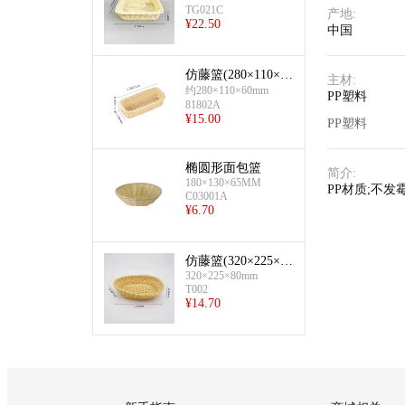
TG021C
产地
:
¥
22.50
中国
仿藤篮(280×110×60
主材
:
mm-长方形)
约280×110×60mm
PP塑料
81802A
¥
15.00
PP塑料
椭圆形面包篮
简介
:
180×130×65MM
PP材质;不发
C03001A
¥
6.70
仿藤篮(320×225×80
320×225×80mm
mm-椭圆形)
T002
¥
14.70