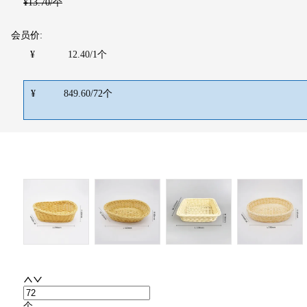
¥
13.70
/个
会员价:
¥
12.40
/
1
个
¥
849.60
/
72
个
个