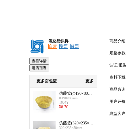
酒总易快得
商品介绍
自营
增票
普票
规格参数
查看详情
认证/报告
进店逛逛
资料下载
更多面包篮
更多
商品咨询
仿藤篮(Φ190×80m
Φ190×80mm
m-圆形)
用户评价
T004Y
¥
8.70
典型客户
仿藤篮(320×235×50
预览
320×235×50mm
mm-长方形)