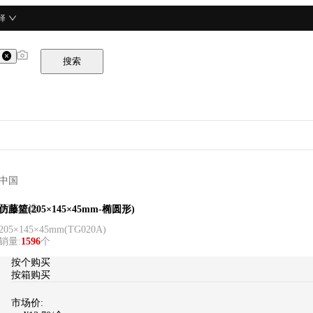
择
搜索
中国
酒总精选
仿藤篮(205×145×45mm-椭圆形)
205×145×45mm
(
TG020A
)
销量
:
1596
个
按个购买
按箱购买
市场价: