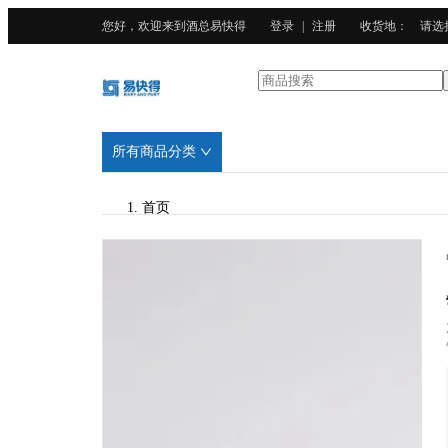
您好，欢迎来到酒总易快得
登录
|
注册
收货地
：
请选
所有商品分类
首页
/
酒总精选
/
PP塑料