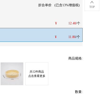
折合单价
(
已含13%增值税
)
TOP
¥
12.40
/个
¥
11.80
/个
商品规格
:
共
12
件商品
点击查看更多
数量
: