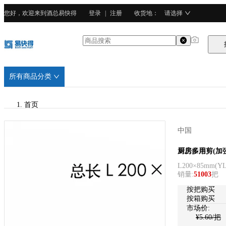
您好，欢迎来到酒总易快得
登录
|
注册
收货地
：
请选择
所有商品分类
首页
/
中国
酒总精选
酒总精选
厨房多用剪(加强
L200×85mm
(
YL
/
销量
:
51003
把
不锈钢
按把购买
按箱购买
市场价:
¥
5.60
/把