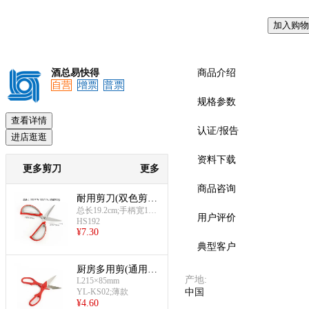
加入购物
预览
酒总易快得
商品介绍
自营
增票
普票
规格参数
查看详情
认证/报告
进店逛逛
资料下载
更多剪刀
更多
商品咨询
耐用剪刀(双色剪刀
L192)
总长19.2cm;手柄宽10c
用户评价
HS192
m;红灰色;大号
¥
7.30
典型客户
厨房多用剪(通用
产地
:
L215×85mm
型-红色薄款)
YL-KS02;薄款
中国
¥
4.60