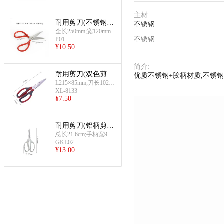
主材
:
耐用剪刀(不锈钢剪
不锈钢
刀)
全长250mm;宽120mm
不锈钢
P01
¥
10.50
简介
:
耐用剪刀(双色剪刀
优质不锈钢+胶柄材质,不锈
L215)
L215×85mm;刀长102m
XL-8133
m;手柄长113mm
¥
7.50
耐用剪刀(铝柄剪
刀)
总长21.6cm;手柄宽9.7c
GKL02
m;手柄厚1.3cm;约200g
¥
13.00