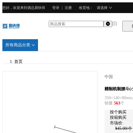
您好，欢迎来到酒总易快得
登录
|
注册
收货地
：
请选择
所有商品分类
首页
/
中国
酒总精选
酒总精选
精制机制腰斗(
350×140×80m
/
销量
:
563
个
广东201不锈钢
按个购买
按箱购买
市场价:
¥
45.00
/个