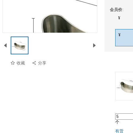
会员价:
¥
¥
收藏
分享
个
有货