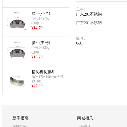
主材
:
腰斗(小号)
广东201不锈钢
小号;约270g
广东201不锈钢
0.8厚
¥
14.70
简介
:
腰斗(中号)
G01
中号;约320g
0.8厚
¥
16.20
精制机制腰斗
400×170×100mm;大号
134101
¥
47.20
新手指南
商城相关
注册会员
正品保证