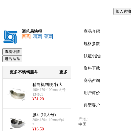
加入购物
预览
酒总易快得
商品介绍
自营
增票
普票
规格参数
查看详情
认证/报告
进店逛逛
资料下载
更多不锈钢腰斗
更多
商品咨询
精制机制腰斗(大
号)
400×170×100mm;大号
用户评价
134101
¥
51.20
典型客户
腰斗(特大号)
产地
:
300×150×110mm;约430
中国
g
*
¥
16.50