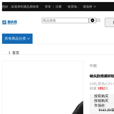
您好，欢迎来到酒总易快得
登录
|
注册
收货地
：
请选择
所有商品分类
首页
/
中国
CURTA科得
CURTA科得
钢头防滑厨师鞋(
42码,黑色
(
GFL
/
销量
:
1892
双
二层牛皮
按双购买
按箱购买
市场价:
¥
143.20
/