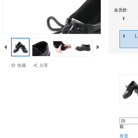
会员价:
¥
¥
1
收藏
分享
双
有货