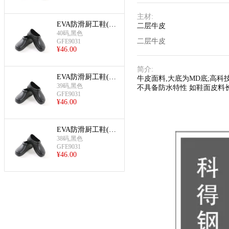
主材
:
EVA防滑厨工鞋(40
二层牛皮
码)
40码,黑色
二层牛皮
GFE9031
¥
46.00
简介
:
EVA防滑厨工鞋(39
牛皮面料,大底为MD底;高科
码)
39码,黑色
不具备防水特性 如鞋面皮料
GFE9031
¥
46.00
EVA防滑厨工鞋(38
码)
38码,黑色
GFE9031
¥
46.00