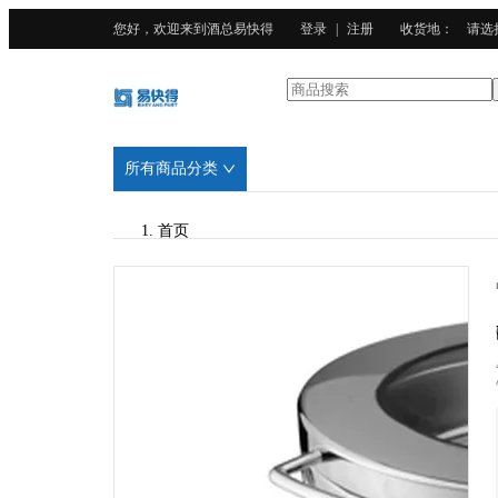
您好，欢迎来到酒总易快得
登录
|
注册
收货地
：
请选
所有商品分类
首页
/
CURTA科得
/
304不锈钢