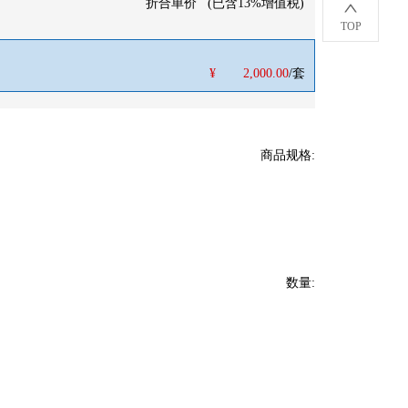
折合单价
(
已含13%增值税
)
TOP
¥
2,000.00
/套
商品规格
:
数量
: