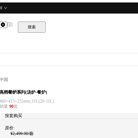
择
搜索
中国
CURTA科得
高档餐炉系列(汤炉-餐炉)
460×415×255mm;11L
(
20-11L
)
销量
:
90
套
按套购买
原价:
¥
2,499.00
/套