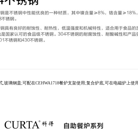
压式,玻璃钢盖;可配在CEHWA1718餐炉支架使用;复合炉底,可在电磁炉上使