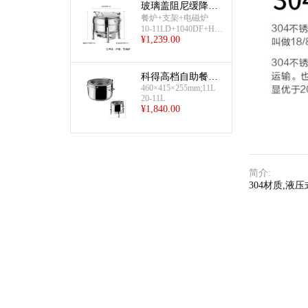
玻璃盖阻尼缓降式
自助餐炉套装(汤
餐炉+支架+电磁炉
10-11LD+1040DF+HL-
炉-大-电磁炉)
10
¥
1,239.00
科得高档自助餐汤
460×415×255mm;11L
炉
20-11L
¥
1,840.00
简介
:
304材质,液