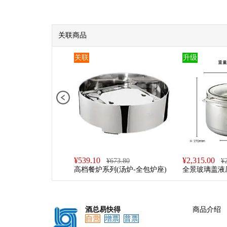
关联商品
关联
升级
预览
¥
539.10
¥
2,315.00
¥
673.80
¥
高档餐炉系列(汤炉-全包炉座)
全景玻璃盖液
(大-汤炉)
酒总易快得
商品介绍
自营
增票
普票