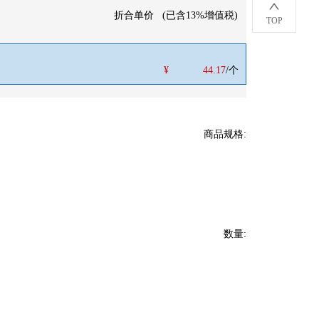
折合单价
(
已含13%增值税
)
TOP
¥
44.17
/个
商品规格
:
数量
: