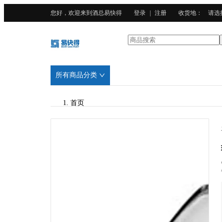
您好，欢迎来到酒总易快得
登录
|
注册
收货地
：
请选
所有商品分类
首页
/
PASABAHCE帕莎
/
玻璃