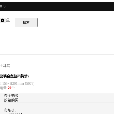
择
搜索
土耳其
PASABAHCE帕莎
玻璃金鱼缸(8英寸)
Ф155×H201mm
(
45078
)
销量
:
70
个
按个购买
按箱购买
市场价: