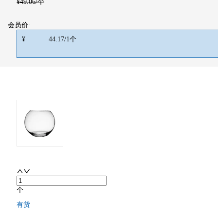
¥
49.06
/个
会员价:
¥
44.17
/
1
个
个
有货