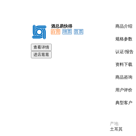
酒总易快得
商品介绍
自营
增票
普票
规格参数
查看详情
认证/报告
进店逛逛
资料下载
预览
商品咨询
用户评价
典型客户
产地
:
土耳其