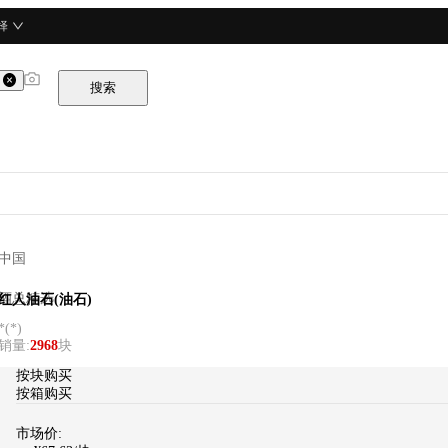
择
搜索
中国
酒总精选
红人油石(油石)
*
(
*
)
销量
:
2968
块
按块购买
按箱购买
市场价: