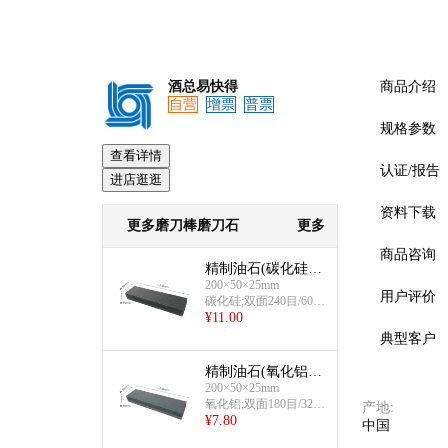
酒总易快得
商品介绍
自营
增票
普票
规格参数
查看详情
认证/报告
进店逛逛
资料下载
预览
更多磨刀棒磨刀石
更多
商品咨询
精制油石(碳化硅;
200×50×25mm
双面240目/600目)
用户评价
碳化硅;双面240目/600
¥
11.00
目
典型客户
精制油石(氧化铝;
200×50×25mm
双面180目/320目)
氧化铝;双面180目/320
产地
:
¥
7.80
目
中国