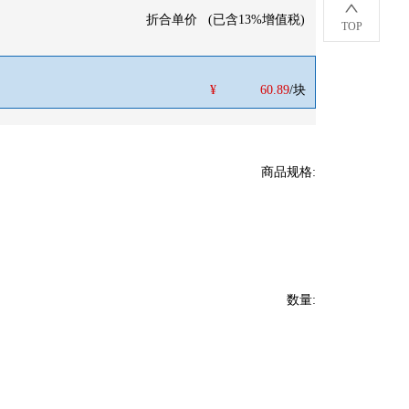
折合单价
(
已含13%增值税
)
TOP
¥
60.89
/块
商品规格
:
数量
: