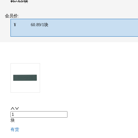
¥
67.63
/块
会员价:
¥
60.89
/
1
块
块
有货