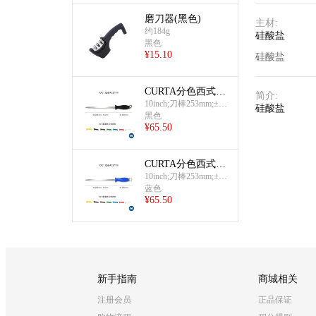
磨刀器(黑色)
主材
:
约184g
硅酸盐
黑色
¥
15.10
硅酸盐
CURTA分色西式磨
简介
:
刀棒(黑色)
10inch;刀棒253mm;±5m
硅酸盐
m;总长403mm
黑色
¥
65.50
CURTA分色西式磨
刀棒(蓝色)
10inch;刀棒253mm;±5m
m;总长403mm
蓝色
¥
65.50
新手指南
商城相关
注册会员
正品保证