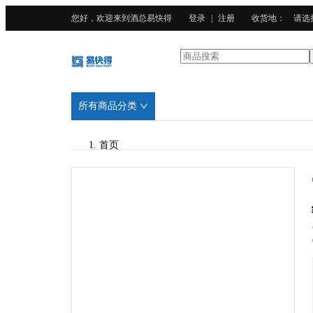
您好，欢迎来到酒总易快得
登录
|
注册
收货地
：
请选
所有商品分类
首页
/
酒总精选
/
硅酸盐