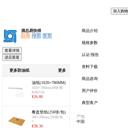
加入购物
酒总易快得
商品介绍
自营
增票
普票
规格参数
查看详情
认证/报告
进店逛逛
资料下载
更多防油纸
更多
商品咨询
油纸(1020×780MM)
1020×780mm;40张/卷
用户评价
KBD150
¥
26.80
典型客户
餐盘垫纸(250张/包)
产地
:
380×280mm;250张/包
中国
*
¥
38.30