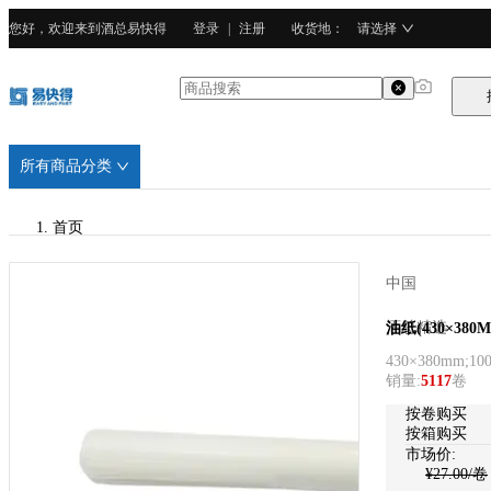
您好，欢迎来到酒总易快得
登录
|
注册
收货地
：
请选择
所有商品分类
首页
/
中国
酒总精选
酒总精选
油纸(430×380
430×380mm;1
/
销量
:
5117
卷
原生浆
按卷购买
按箱购买
市场价:
¥
27.00
/卷