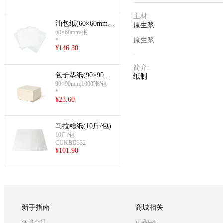
主材
:
油包纸(60×60mm/
原生浆
张)
60×60mm/张
原生浆
*
¥
146.30
简介
:
包子垫纸(90×90m
纸制
m/张)
90×90mm;1000张/包
*
¥
23.60
马拉糕纸(10斤/包)
10斤/包
CUKBD332
¥
101.90
新手指南
商城相关
注册会员
正品保证