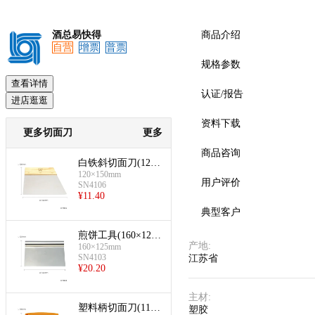
酒总易快得
商品介绍
自营
增票
普票
规格参数
查看详情
认证/报告
进店逛逛
资料下载
更多切面刀
更多
商品咨询
白铁斜切面刀(120×
150mm)
120×150mm
用户评价
SN4106
¥
11.40
典型客户
煎饼工具(160×125
产地
:
mm)
160×125mm
SN4103
江苏省
¥
20.20
主材
:
塑料柄切面刀(116×
塑胶