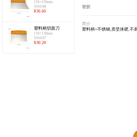
156mm)
116×156mm
SN4108
塑胶
¥
36.60
简介
:
塑料柄切面刀
塑料柄+不锈钢,质坚体硬,不
116×130mm
SN4107
¥
30.20