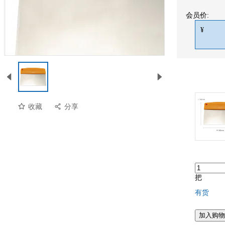
会员价:
¥
收藏
分享
预览
把
有货
加入购物