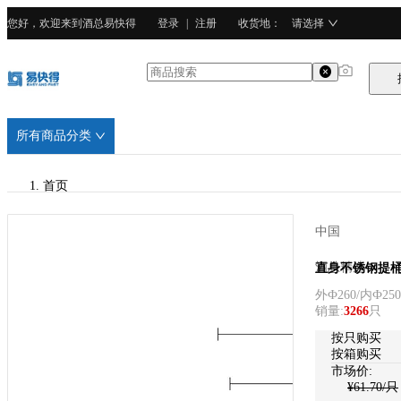
您好，欢迎来到酒总易快得
登录
|
注册
收货地
：
请选择
所有商品分类
首页
/
中国
酒总精选
酒总精选
直身不锈钢提桶(Ф
外Ф260/内Ф250
/
销量
:
3266
只
广东201不锈钢
按只购买
按箱购买
市场价:
¥
61.70
/只