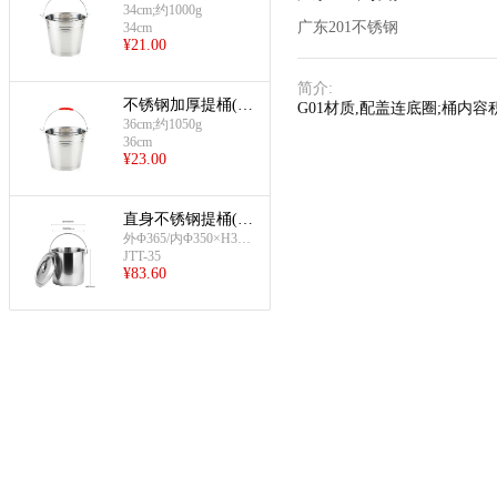
cm)
34cm;约1000g
广东201不锈钢
34cm
¥
21.00
简介
:
不锈钢加厚提桶(36
G01材质,配盖连底圈;桶内容
cm)
36cm;约1050g
36cm
¥
23.00
直身不锈钢提桶(Ф
350×H350mm)
外Φ365/内Φ350×H375
mm
JTT-35
¥
83.60