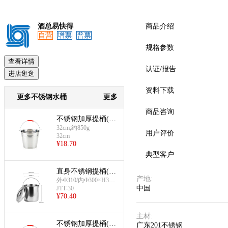
酒总易快得
商品介绍
自营
增票
普票
规格参数
查看详情
预览
认证/报告
进店逛逛
资料下载
更多不锈钢水桶
更多
商品咨询
不锈钢加厚提桶(32
cm)
32cm;约850g
用户评价
32cm
¥
18.70
典型客户
直身不锈钢提桶(Ф
产地
:
300×H300mm)
外Ф310/内Ф300×H300
中国
mm
JTT-30
¥
70.40
主材
:
不锈钢加厚提桶(34
广东201不锈钢