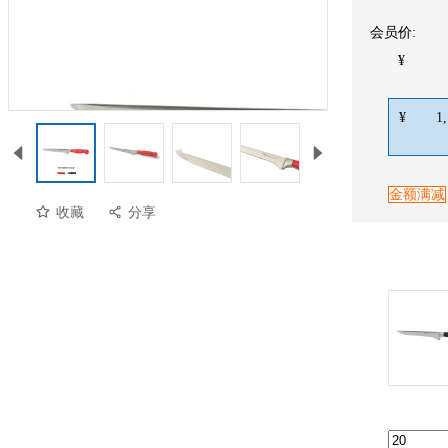
会员价:
¥
¥
1
金额满减
收藏
分享