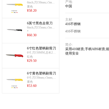
产地
:
骨刀(6英寸剔骨刀
6inch;刃150mm;±5mm;
中国
总长280mm
黄色
(黄))
¥
58.20
主材
:
6英寸黑色去骨刀
410不锈钢
6inch;刃155mm;±5mm;
410不锈钢
*
总长280mm
¥
60.30
简介
:
6寸红色塑柄剔骨刀
采用410材质;手柄ABS材
6寸,刃150MM,总长280
使用安全
MM
红色
¥
29.50
6寸黄色塑柄剔骨刀
6寸;刃150mm;±5mm;总
长280mm
黄色
¥
53.60