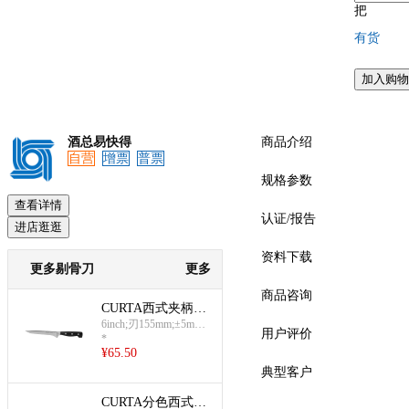
把
有货
加入购物
预览
酒总易快得
商品介绍
自营
增票
普票
规格参数
查看详情
认证/报告
进店逛逛
资料下载
更多剔骨刀
更多
商品咨询
CURTA西式夹柄剔
骨刀(6英寸去骨刀
6inch;刃155mm;±5mm;
用户评价
*
总长280mm
(黑))
¥
65.50
典型客户
CURTA分色西式剔