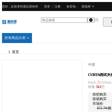
您好，欢迎来到酒总易快得
登录
|
注册
收货地
：
请选择
所有商品分类
首页
/
中国
CURTA科得
CURTA科得
CURTA西式夹
6inch;刃155m
/
销量
:
561
把
410不锈钢
按把购买
按箱购买
市场价:
¥
72.70
/把