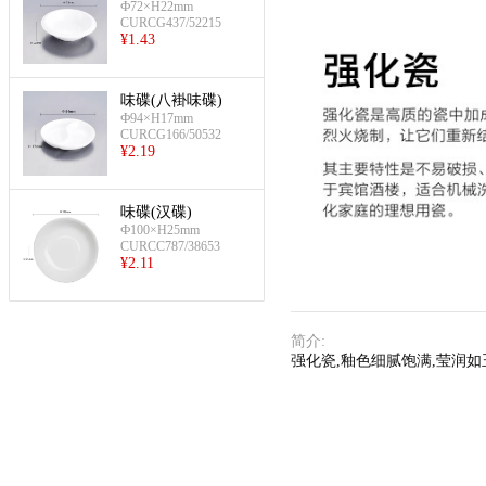
Ф72×H22mm
CURCG437/52215
¥
1.43
味碟(八褂味碟)
Ф94×H17mm
CURCG166/50532
¥
2.19
味碟(汉碟)
Ф100×H25mm
CURCC787/38653
¥
2.11
简介
:
强化瓷,釉色细腻饱满,莹润如