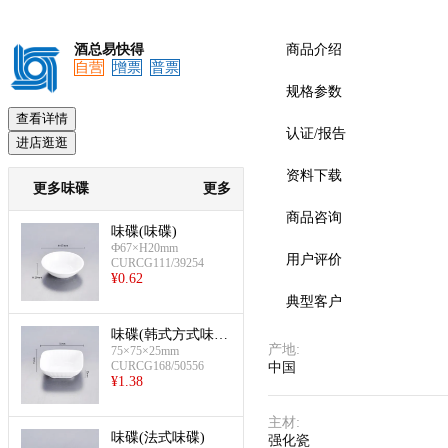
酒总易快得
商品介绍
自营
增票
普票
规格参数
查看详情
认证/报告
进店逛逛
资料下载
更多味碟
更多
商品咨询
味碟(味碟)
Ф67×H20mm
用户评价
CURCG111/39254
¥
0.62
典型客户
味碟(韩式方式味
产地
:
75×75×25mm
碟)
CURCG168/50556
中国
¥
1.38
主材
:
味碟(法式味碟)
强化瓷