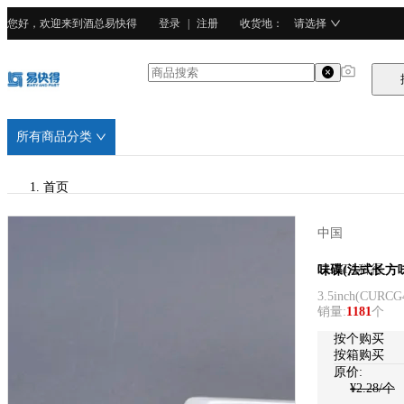
您好，欢迎来到酒总易快得
登录
|
注册
收货地
：
请选择
所有商品分类
首页
/
中国
CURTA科得
CURTA科得
味碟(法式长方
3.5inch
(
CURCG4
/
销量
:
1181
个
强化瓷
按个购买
按箱购买
原价:
¥
2.28
/个