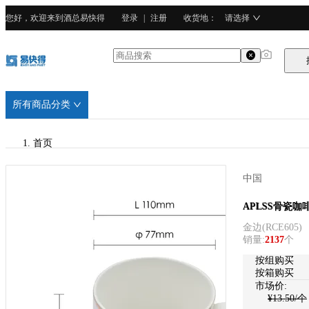
您好，欢迎来到酒总易快得
登录
|
注册
收货地
：
请选择
所有商品分类
首页
/
中国
APLSS
APLSS
APLSS骨瓷咖
金边
(
RCE605
)
/
销量
:
2137
个
骨瓷
按
组
购买
按箱购买
市场价:
¥
13.50
/个