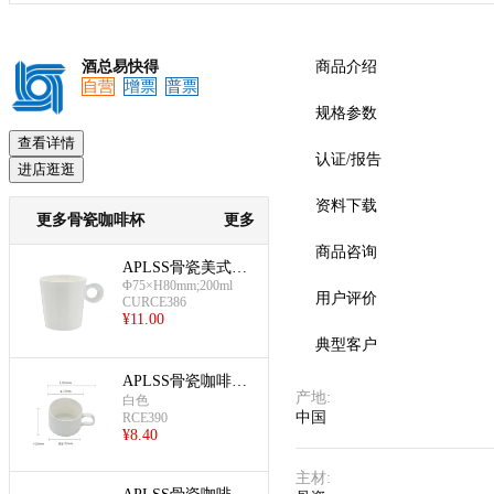
酒总易快得
商品介绍
自营
增票
普票
规格参数
查看详情
认证/报告
进店逛逛
资料下载
更多骨瓷咖啡杯
更多
商品咨询
APLSS骨瓷美式可
Φ75×H80mm;200ml
叠咖啡杯碟(杯)
用户评价
CURCE386
¥
11.00
典型客户
APLSS骨瓷咖啡杯
产地
:
(航空杯)
白色
中国
RCE390
¥
8.40
主材
: