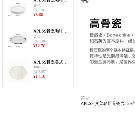
APLSS骨瓷咖啡杯
骨瓷
(航空碟)
白色
RCE391
¥
8.60
APLSS骨瓷咖啡杯
(金边航空杯碟)
金边
RCE606
¥
12.70
APLSS骨瓷美式可
140mm
叠咖啡杯碟(碟)
RCE387
¥
14.10
简介
:
APLSS 艾普勒斯骨瓷含