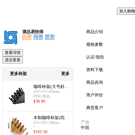
加入购物
酒总易快得
商品介绍
自营
增票
普票
规格参数
查看详情
认证/报告
进店逛逛
资料下载
更多杯架
更多
商品咨询
咖啡杯架(大号斜四
473×115×455mm
格)
用户评价
PPBJ-黑色
¥
39.90
典型客户
木制咖啡杯架(四格
产地
:
415×103×390mm
杯架)
*
中国
¥
101.50