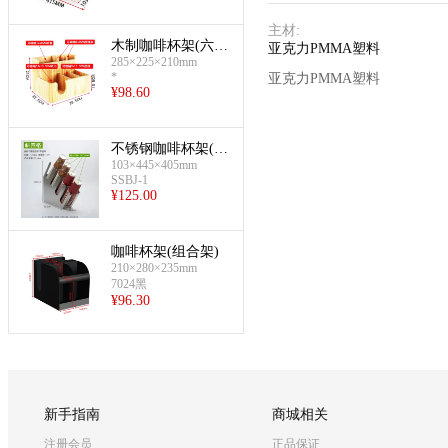
主材
:
木制咖啡杯架(六格
亚克力PMMA塑料
285×225×210mm
杯架)
*
亚克力PMMA塑料
¥
98.60
不锈钢咖啡杯架(斜
103×445×405mm
四格)
SSBJ-1
¥
125.00
咖啡杯架(组合架)
210×280×235mm
7024黑
¥
96.30
新手指南
商城相关
注册会员
正品保证