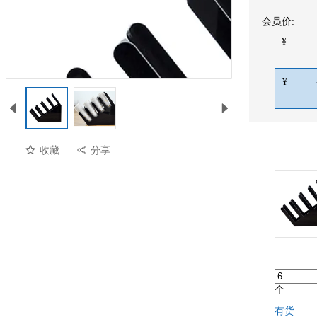
会员价:
¥
¥
收藏
分享
预览
个
有货