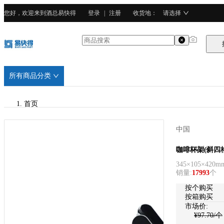
您好，欢迎来到酒总易快得
登录
|
注册
收货地
：
请选择
所有商品分类
首页
/
中国
CURTA科得
CURTA科得
咖啡杯架(斜四格
345×105×420m
/
销量
:
17993
个
亚克力PMMA塑料
按个购买
按箱购买
市场价:
¥
97.70
/个