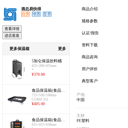
酒总易快得
商品介绍
自营
增票
普票
规格参数
预览
查看详情
认证/报告
进店逛逛
资料下载
更多保温箱
更多
商品咨询
5加仑保温饮料桶
425×260×655mm
用户评价
*
¥
370.00
典型客户
食品保温箱(食品保
产地
:
725×530×190mm
温箱车)
CURSC351
中国
¥
405.00
主材
:
食品保温箱(食品保
PE塑料
615×415×630mm
温箱(带轮))