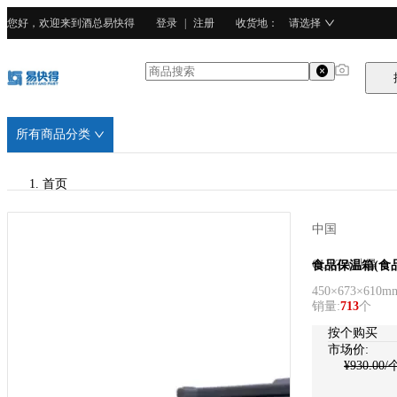
您好，欢迎来到酒总易快得
登录
|
注册
收货地
：
请选择
所有商品分类
首页
/
中国
CURTA科得
CURTA科得
食品保温箱(食
450×673×610m
/
销量
:
713
个
PE塑料
按个购买
市场价:
¥
930.00
/