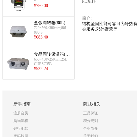
*
PE塑料
¥
750.00
简介
:
盒饭周转箱(80L)
结构坚固性能可靠可为冷热食
720×560×380mm;80L
会服务,郊外野营等
080-3
¥
683.40
食品周转保温箱(25
650×450×250mm;25L
L保温箱)
CURSC353
¥
522.24
新手指南
商城相关
注册会员
正品保证
购物流程
积分规则
银行汇款
企业简介
密码找回
关于我们