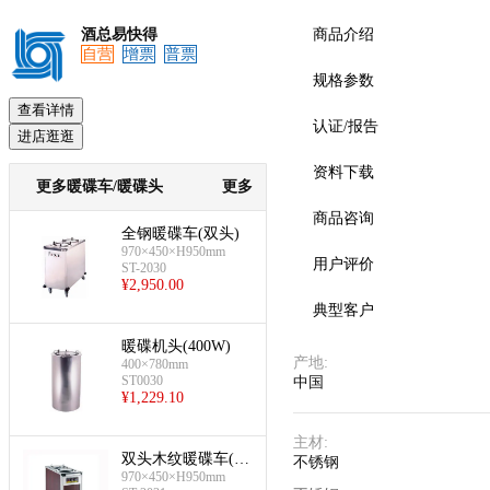
酒总易快得
商品介绍
自营
增票
普票
规格参数
查看详情
认证/报告
进店逛逛
资料下载
更多暖碟车/暖碟头
更多
商品咨询
全钢暖碟车(双头)
970×450×H950mm
用户评价
ST-2030
¥
2,950.00
典型客户
暖碟机头(400W)
产地
:
400×780mm
ST0030
中国
¥
1,229.10
主材
:
双头木纹暖碟车(双
不锈钢
970×450×H950mm
头)