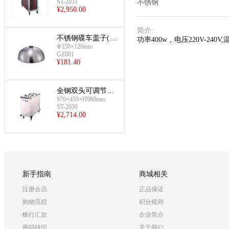
ST-2031
不锈钢
¥
2,950.00
简介
:
不锈钢碟车盖子(Φ3
功率400w，电压220V-240
50×120mm)
Φ350×120mm
GZ001
¥
181.40
全钢双头可调节暖
970×450×H980mm
碟车
ST-2030
¥
2,714.00
新手指南
商城相关
注册会员
正品保证
购物流程
积分规则
银行汇款
企业简介
密码找回
关于我们