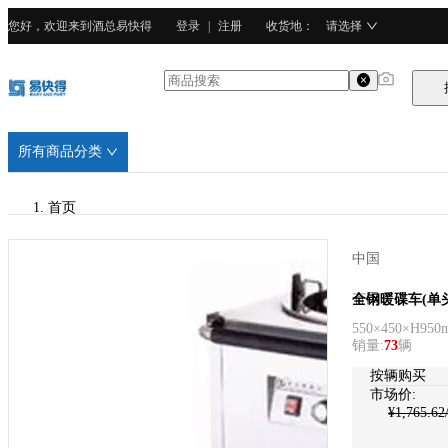
您好，欢迎来到酒总易快得
登录
|
注册
收货地
：
请选择
所有商品分类
首页
/
中国
有田
有田
全钢暖碟车(单头
550×450×H950
/
销量
:
73
辆
不锈钢
按辆购买
市场价:
¥
1,765.62