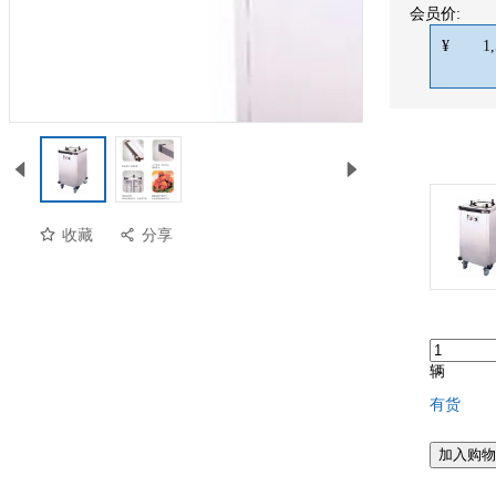
会员价:
¥
1
收藏
分享
辆
有货
预览
加入购物