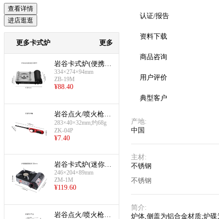
查看详情
认证/报告
进店逛逛
资料下载
更多卡式炉
更多
商品咨询
岩谷卡式炉(便携卡
334×274×94mm
式炉ZB-19M)
用户评价
ZB-19M
¥
88.40
典型客户
岩谷点火/喷火枪(Z
产地
:
K-04P)
283×40×32mm;约68g
中国
ZK-04P
¥
7.40
主材
:
岩谷卡式炉(迷你卡
不锈钢
246×204×89mm
式炉ZM-1M)
ZM-1M
不锈钢
¥
119.60
简介
:
岩谷点火/喷火枪(Z
炉体,侧盖为铝合金材质;炉