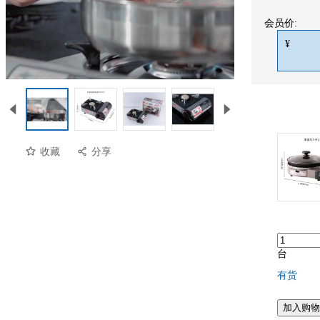
会员价:
¥
收藏
分享
台
有货
加入购物