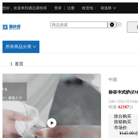
您好，欢迎来到酒总易快得
登录
|
注册
收货地
：
请选择
所有商品分类
首页
/
中国
IWATANI岩谷
IWATANI岩谷
岩谷卡式炉(ZM
246×204×H1
/
销量
:
62107
台
不锈钢
按台购买
按箱购买
市场价:
¥
145.00
/