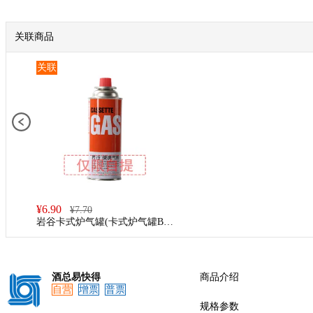
关联商品
关联
¥
6.90
¥
7.70
岩谷卡式炉气罐(卡式炉气罐BD
P-250)
酒总易快得
商品介绍
自营
增票
普票
规格参数