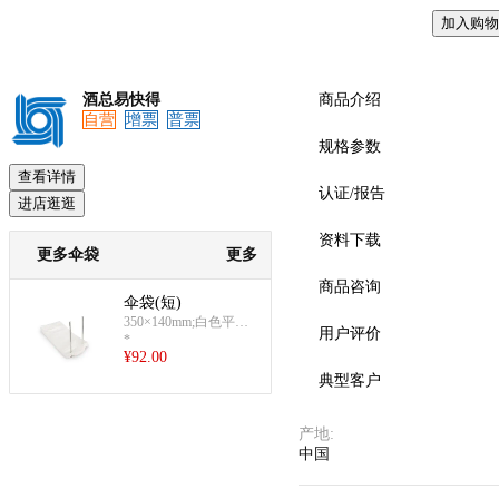
加入购物
酒总易快得
商品介绍
自营
增票
普票
规格参数
查看详情
认证/报告
进店逛逛
资料下载
更多伞袋
更多
商品咨询
伞袋(短)
350×140mm;白色平口;
用户评价
*
单面1.0C厚;约0.93g/只;
¥
92.00
2000只/盒
典型客户
产地
:
中国