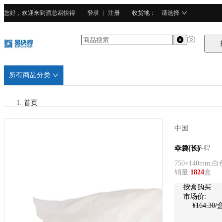
您好，欢迎来到酒总易快得
登录
|
注册
收货地
：
请选择
所有商品分类
首页
/
中国
CURTA科得
CURTA科得
伞袋(长)
750×140mm;白
/
销量
:
1824
盒
PVC塑料
按盒购买
市场价:
¥
164.30
/