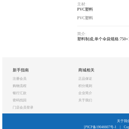
主材
:
PVC塑料
PVC塑料
简介
:
塑料制成;单个伞袋规格:750×14
新手指南
商城相关
注册会员
正品保证
购物流程
积分规则
银行汇款
企业简介
密码找回
关于我们
门店会员登录
关于我
沪ICP备19046607号-1
|
Cop