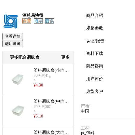
酒总易快得
商品介绍
自营
增票
普票
规格参数
查看详情
认证/报告
进店逛逛
资料下载
更多吧台调味盒
更多
商品咨询
塑料调味盒(小内
盒,需配6个)
六格;约41g
用户评价
*
¥
4.30
典型客户
塑料调味盒(中内
产地
:
盒,需配5个)
五格;约50G
中国
*
¥
5.10
主材
:
塑料调味盒(大内
PC塑料