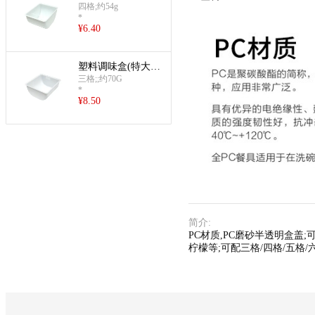
盒,需配4个)
四格;约54g
*
¥
6.40
塑料调味盒(特大内
盒,需配3个)
三格;;约70G
*
¥
8.50
简介
:
PC材质,PC磨砂半透明盒盖
柠檬等;可配三格/四格/五格