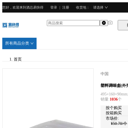
您好，欢迎来到酒总易快得
登录
|
注册
收货地
：
请选择
所有商品分类
首页
/
中国
CURTA科得
CURTA科得
塑料调味盒(外壳
495×160×90mm
/
销量
:
1036
个
PC塑料
按个购买
按箱购买
市场价:
¥
50.70
/个