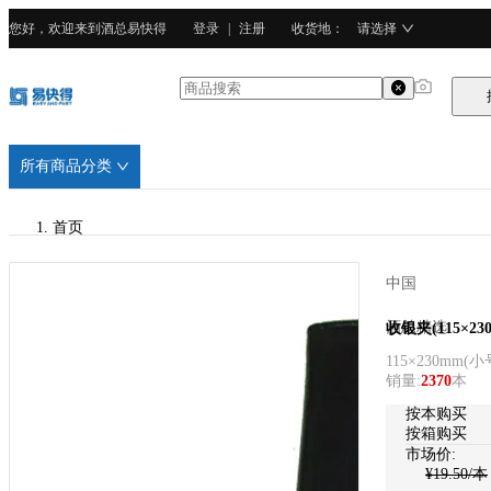
您好，欢迎来到酒总易快得
登录
|
注册
收货地
：
请选择
所有商品分类
首页
/
中国
酒总精选
酒总精选
收银夹(115×23
115×230mm
(
小
/
销量
:
2370
本
PVC塑料
按本购买
按箱购买
市场价:
¥
19.50
/本