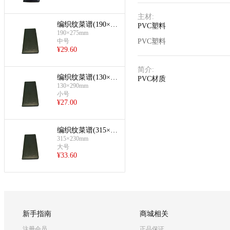
主材
:
编织纹菜谱(190×27
PVC塑料
5mm)
190×275mm
中号
PVC塑料
¥
29.60
简介
:
编织纹菜谱(130×29
PVC材质
0mm)
130×290mm
小号
¥
27.00
编织纹菜谱(315×23
0mm)
315×230mm
大号
¥
33.60
新手指南
商城相关
注册会员
正品保证