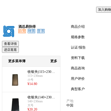
加入购物
酒总易快得
商品介绍
自营
增票
普票
规格参数
查看详情
认证/报告
进店逛逛
资料下载
更多菜单簿
更多
商品咨询
收银夹(115×230mm
115×230mm
-编织纹)
用户评价
小号
¥
14.80
典型客户
收银夹(140×230mm
产地
:
140×230mm
-黑色)
大号
中国
¥
20.20