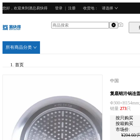
您好，欢迎来到酒总易快得
登录
|
注册
收货地
：
请选择
所有商品分类
首页
/
中国
酒总精选
酒总精选
复底铝汁锅连盖(Ф
Ф300×H154mm
/
销量
:
273
只
铝合金
按只购买
按箱购买
市场价:
¥
204.60
/