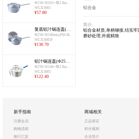
H102mm)
Ф150×H102×厚2.8mm;
铝合金
WGX3001
约1.8L
¥
57.80
简介
:
复底铝汁锅连盖(Ф
铝合金材质,单柄铆接,结实牢
250×H140mm)
Ф250×H140mm;约6.8L
磨砂处理,外观精致
WGX3005F
¥
130.70
铝汁锅连盖(Ф250×
H140mm)
Ф250×H140×厚2.8mm;
WGX3005
约6.8L
¥
122.40
新手指南
商城相关
注册会员
正品保证
购物流程
积分规则
银行汇款
企业简介