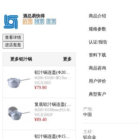
酒总易快得
商品介绍
自营
增票
普票
规格参数
查看详情
认证/报告
进店逛逛
资料下载
更多铝汁锅
更多
商品咨询
铝汁锅连盖(Ф200×
H108mm)
Ф200×H108×厚2.8mm;
用户评价
WGX3002
约3.4L
¥
79.80
典型客户
复底铝汁锅连盖(Ф
产地
:
200×H108mm)
Ф200×H108mm;约3.4L
中国
WGX3002F
¥
89.40
主材
:
铝汁锅连盖(Ф150×
铝合金