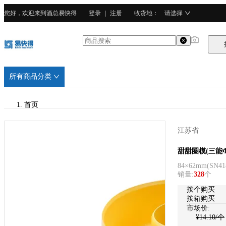
您好，欢迎来到酒总易快得
登录
|
注册
收货地
：
请选择
所有商品分类
首页
/
江苏省
三能
三能
甜甜圈模(三能Φ
84×62mm
(
SN41
/
销量
:
328
个
PC塑料
按个购买
按箱购买
市场价:
¥
14.10
/个