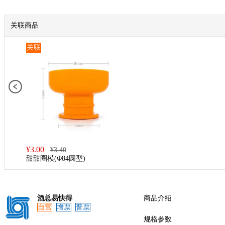
关联商品
关联
¥
3.00
¥
3.40
甜甜圈模(Φ84圆型)
酒总易快得
商品介绍
自营
增票
普票
规格参数