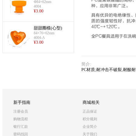
Ф84×62mm
4004
¥
3.00
甜甜圈模(心型)
84×76×62mm
4004-A
¥
3.00
简介
:
PC材质;耐冲击不破裂,耐酸
新手指南
商城相关
注册会员
正品保证
购物流程
积分规则
银行汇款
企业简介
密码找回
关于我们