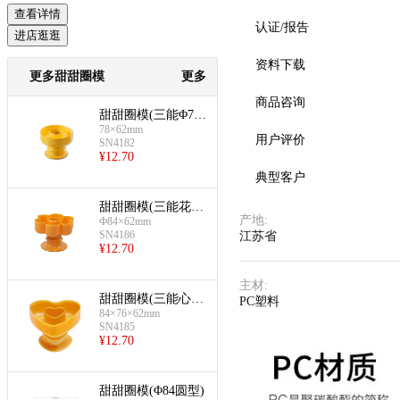
查看详情
认证/报告
进店逛逛
资料下载
更多甜甜圈模
更多
商品咨询
甜甜圈模(三能Φ78
78×62mm
圆型)
用户评价
SN4182
¥
12.70
典型客户
甜甜圈模(三能花
产地
:
Ф84×62mm
型)
SN4186
江苏省
¥
12.70
主材
:
甜甜圈模(三能心
PC塑料
84×76×62mm
型)
SN4185
¥
12.70
甜甜圈模(Φ84圆型)