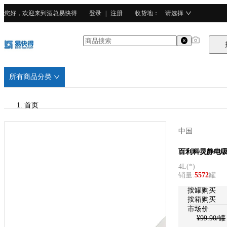
您好，欢迎来到酒总易快得
登录
|
注册
收货地
：
请选择
所有商品分类
首页
/
中国
BELIECLEAN百利科灵
BELIECLEA
百利科灵静电吸尘
4L
(
*
)
/
销量
:
5572
罐
化学品
按罐购买
按箱购买
市场价:
¥
99.90
/罐