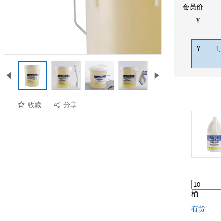
会员价:
¥
¥
1
收藏
分享
桶
有货