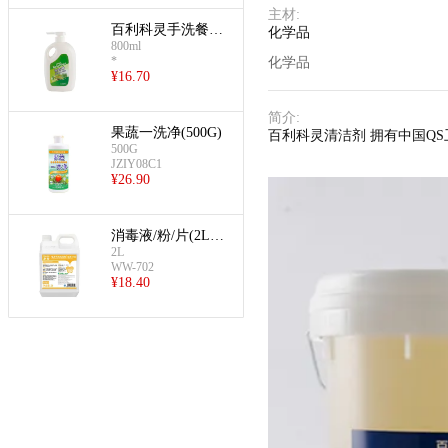
主材
:
百利科灵手洗餐具
化学品
800ml
用洗涤剂(800ml)
*
化学品
¥
16.70
简介
:
果蔬一洗净(500G)
百利科灵清洁剂 拥有中国Q
500G
JZIY08C1
¥
26.90
消毒液/粉/片(2L手
2L
洗洗洁精)
WW-702
¥
18.40