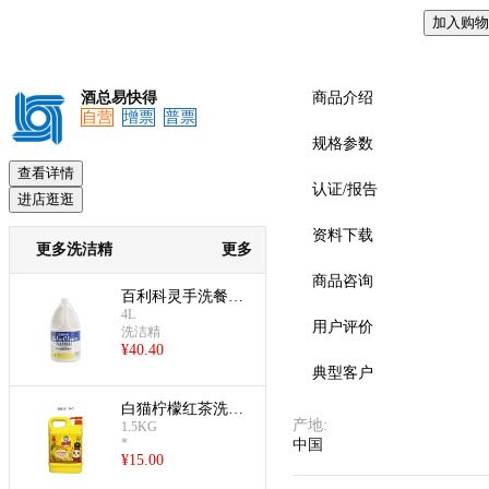
加入购物
预览
酒总易快得
商品介绍
自营
增票
普票
规格参数
查看详情
认证/报告
进店逛逛
资料下载
更多洗洁精
更多
商品咨询
百利科灵手洗餐具
4L
用洗涤剂(4L)
用户评价
洗洁精
¥
40.40
典型客户
白猫柠檬红茶洗洁
产地
:
1.5KG
精
*
中国
¥
15.00