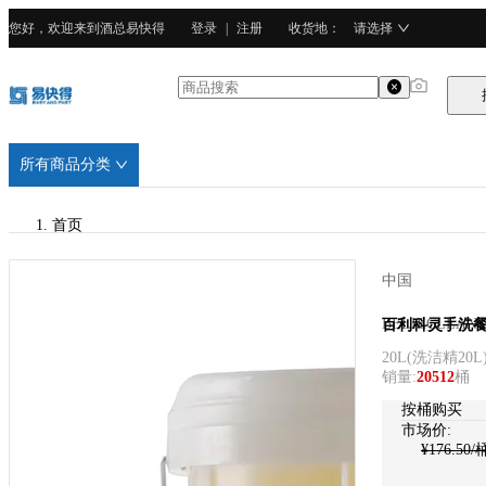
您好，欢迎来到酒总易快得
登录
|
注册
收货地
：
请选择
所有商品分类
首页
/
中国
BELIECLEAN百利科灵
BELIECLEA
百利科灵手洗餐具
20L
(
洗洁精20L
/
销量
:
20512
桶
化学品
按桶购买
市场价:
¥
176.50
/