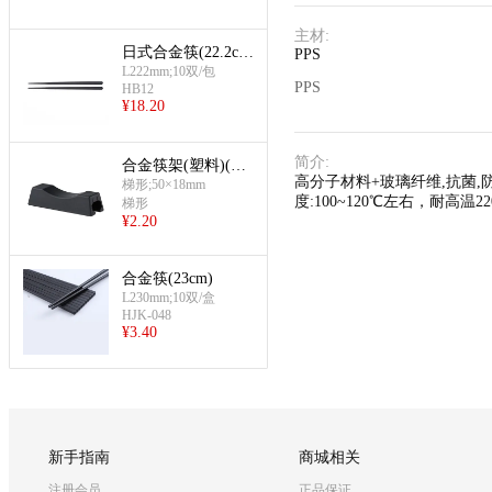
主材
:
日式合金筷(22.2cm
PPS
和风)
L222mm;10双/包
PPS
HB12
¥
18.20
简介
:
合金筷架(塑料)(梯
高分子材料+玻璃纤维,抗菌,
形)
梯形;50×18mm
度:100~120℃左右，耐
梯形
¥
2.20
合金筷(23cm)
L230mm;10双/盒
HJK-048
¥
3.40
新手指南
商城相关
注册会员
正品保证