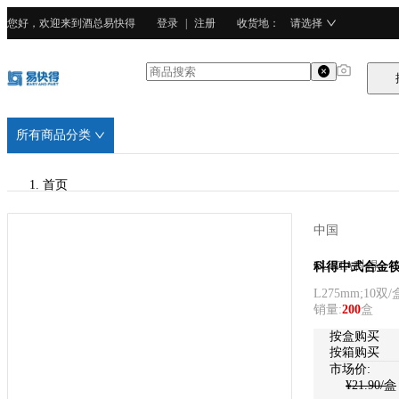
您好，欢迎来到酒总易快得
登录
|
注册
收货地
：
请选择
所有商品分类
首页
/
中国
CURTA科得
CURTA科得
科得中式合金筷(
L275mm;10双/
/
销量
:
200
盒
PPS
按盒购买
按箱购买
市场价:
¥
21.90
/盒