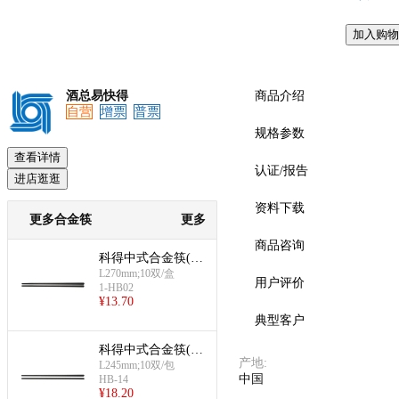
加入购物
酒总易快得
商品介绍
自营
增票
普票
规格参数
查看详情
认证/报告
进店逛逛
资料下载
更多合金筷
更多
商品咨询
科得中式合金筷(27
cm黑色)
L270mm;10双/盒
用户评价
1-HB02
¥
13.70
典型客户
科得中式合金筷(2
产地
:
4.5cm鱼鳞)
L245mm;10双/包
中国
HB-14
¥
18.20